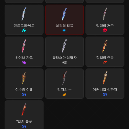
엔트로피·제로
설원의 침묵
망령의 저주
하이브 가드
플라스마 섬멸자
작열의 연옥
야수의 이빨
망자의 눈
메커니컬 심판자
7일의 불꽃