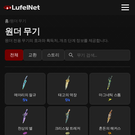
홈
원더 무기
/
원더 무기
원더 전용 무기의 효과와 획득처, 개조 단계 정보를 제공합니다.
전체
교환
스토리
메아리의 절규
태고의 역장
마그네틱 스톰
천상의 별
크리스탈 트레저
혼돈의 해커스