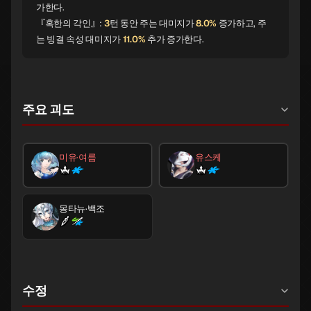
가한다.
『혹한의 각인』:
3
턴 동안 주는 대미지가
8.0%
증가하고, 주
는 빙결 속성 대미지가
11.0%
추가 증가한다.
주요 괴도
미유·여름
유스케
몽타뉴·백조
수정