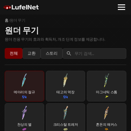
홈
원더 무기
/
원더 무기
원더 전용 무기의 효과와 획득처, 개조 단계 정보를 제공합니다.
전체
교환
스토리
메아리의 절규
태고의 역장
마그네틱 스톰
천상의 별
크리스탈 트레저
혼돈의 해커스