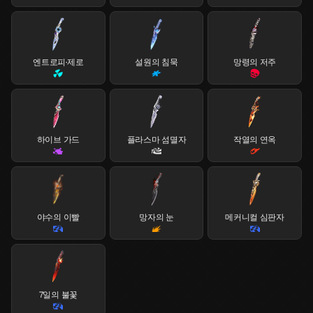
엔트로피·제로
설원의 침묵
망령의 저주
하이브 가드
플라스마 섬멸자
작열의 연옥
야수의 이빨
망자의 눈
메커니컬 심판자
7일의 불꽃