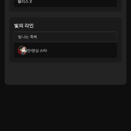
팰리스 2
빛의 각인
빛나는 축복
안·댄싱 스타