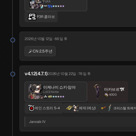
FUKA
★★★★★
YUI
미야시타 미나미
BUI
MARIAN
P3R 콜라보
★★★★★
★★★★★
2026년 10월 12일 · 66 일 후
v1.2
2025년 7월 24일 · 379 일 전
CN 2.5주년
키타가와 유스케
FOX
★★★★★
v4.12(4.7.1)
2026년 10월 22일 · 76 일 후
P5 콜라보
이케나미 쇼키·암야
마카브르
LUCE·Notte
4000
★★★★★
v1.3
2025년 8월 7일 · 365 일 전
메인 스토리 5-4
해제 (예상)
크리스탈 트레
니지마 마코토
나가오 치즈코
QUEEN
VINO
★★★★★
★★★★
Janosik IV
P5 콜라보