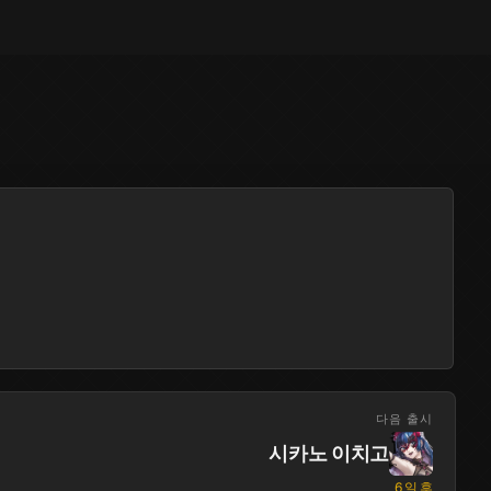
다음 출시
시카노 이치고
6 일 후