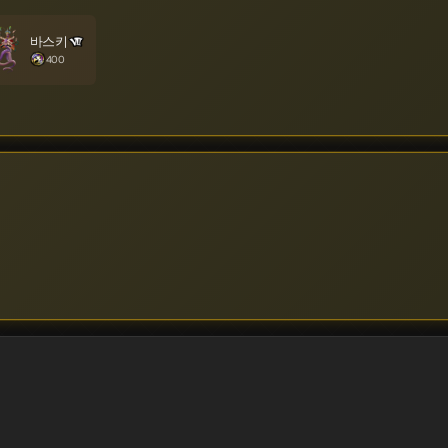
2025
바스키
400
모르가나
리 야오링
MONA
RIN
★★★★★
★★★★★
아라이 모토하
코토네 몽타뉴
CLOSER
MONT
★★★★
★★★★
쿠로타니 키요시
노게 토모코
KEY
MOKO
★★★★
★★★★