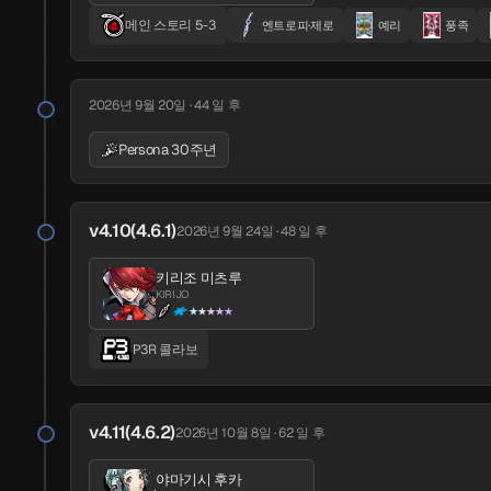
PUPPET
OKYANN
메인 스토리 5-3
★★★★
★★★★
엔트로피·제로
예리
풍족
Global Launch
2026년 9월 20일 · 44 일 후
Persona 30주년
v1.0
2025년 6월 25일 · 408 일 전
아마미야 렌
킹 프로스트
JOKER
v4.10(4.6.1)
2026년 9월 24일 · 48 일 후
300
★★★★★
키리조 미츠루
P5 콜라보
메인 스토리 1&2
7일의 불꽃
메
KIRIJO
★★★★★
P3R 콜라보
2025년 6월 26일 · 407 일 전
글로벌 데뷔
v4.11(4.6.2)
2026년 10월 8일 · 62 일 후
야마기시 후카
v1.1
2025년 7월 10일 · 393 일 전