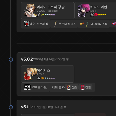
v2.3
2025년 10월 23일 · 288 일 전
아라이 모토하·청광
히라노 아란
CLOSER·Radiance
ANRI
★★★★★
★★★★
키타자토 키라
쿠 훌린
MESSA
EVENT
300
★★★★★
메인 스토리 6
혼돈의 해커스
마그네틱 스톰
메인 스토리 3-2
망자의 눈
v2.4
2025년 11월 6일 · 274 일 전
v5.0.2
2027년 1월 14일 · 160 일 후
사쿠라 후타바
NAVI
아이기스
★★★★★
AEGIS
★★★★★
P5 콜라보
P3R 콜라보
세트 효과
창조
강인
v2.5
2025년 11월 25일 · 255 일 전
v5.1.1
2027년 1월 28일 · 174 일 후
아시야 마사키
비슈누
CHERISH