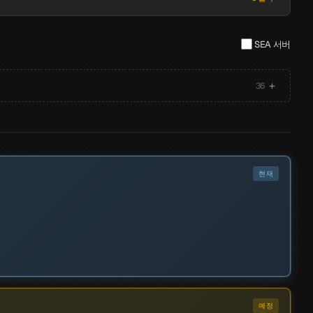
SEA 서버
+
36
출시됨
현재
출시됨
예정