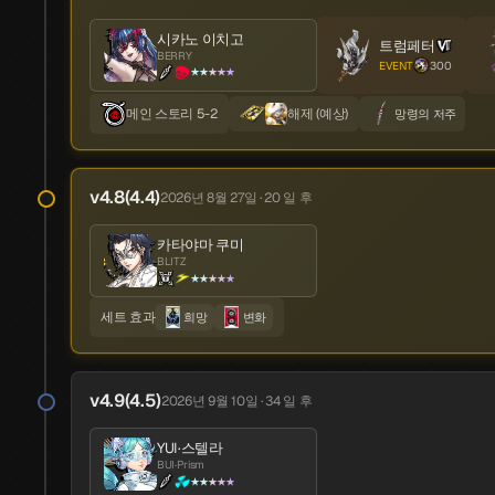
시카노 이치고
트럼페터
BERRY
EVENT
300
★★★★★
2025년 4월 12일 · 482 일 전
메인 스토리 5-2
해제 (예상)
망령의 저주
CN 1주년
v4.8(4.4)
2026년 8월 27일 · 20 일 후
v0.0
2025년 6월 25일 · 408 일 전
카타야마 쿠미
BLITZ
타카마키 안
사카모토 류지
★★★★★
PANTHER
SKULL
★★★★★
★★★★★
세트 효과
희망
변화
루페르
카미야마 레오
CATTLE
LEON
★★★★
★★★★
v4.9(4.5)
2026년 9월 10일 · 34 일 후
시라토리 세이지
후지카와 유키미
FLEURET
YUKI
YUI·스텔라
★★★★
★★★★
BUI·Prism
★★★★★
사하라 미유
토미야마 카요