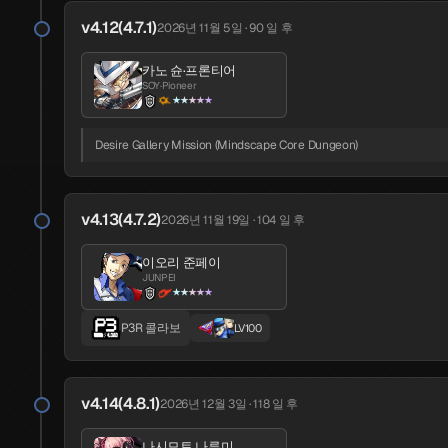
v4.12(4.7.1)
2026년 11월 5일 · 90 일 후
v1.4
2025년 8월 21일 · 351 일 전
카노 슌·프론티어
SOY·Pioneer
★★★★★
시이나 유우미
PHOEBE
★★★★★
Desire Gallery Mission (Mindscape Core Dungeon)
태고의 역장
크리스탈 트레저
v4.13(4.7.2)
2026년 11월 19일 · 104 일 후
v2.0
2025년 9월 4일 · 337 일 전
이오리 준페이
JUNPEI
사카이 아야카
타네무라 리코
★★★★★
CHORD
WIND
★★★★★
★★★★
P3R 콜라보
LV100
메인 스토리 3-1
메커니컬 심판자
지혜
결심
v4.14(4.8.1)
2026년 12월 3일 · 118 일 후
v2.1
2025년 9월 22일 · 319 일 전
나시모토 나루미