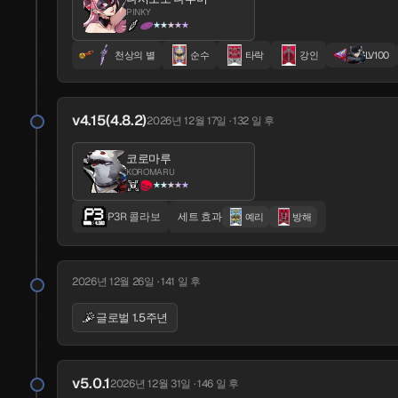
PINKY
아라이 모토하·여름
요시츠네
★★★★★
CLOSER·Tropical
400
★★★★★
천상의 별
순수
타락
강인
LV100
여름 이벤트
v4.15(4.8.2)
2026년 12월 17일 · 132 일 후
v2.2
2025년 10월 9일 · 302 일 전
코로마루
KOROMARU
노게 토모코·여름
★★★★★
MOKO·Seaside
★★★★★
P3R 콜라보
세트 효과
예리
방해
여름 이벤트
2026년 12월 26일 · 141 일 후
2025년 10월 12일 · 299 일 전
글로벌 1.5주년
CN 1.5주년
v5.0.1
2026년 12월 31일 · 146 일 후