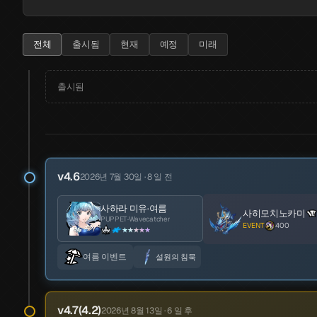
전체
출시됨
현재
예정
미래
출시됨
2024년 4월 12일 · 847 일 전
v4.6
2026년 7월 30일 · 8 일 전
CN 데뷔
사하라 미유·여름
사히모치노카미
PUPPET·Wavecatcher
EVENT
400
★★★★★
2024년 10월 12일 · 664 일 전
여름 이벤트
설원의 침묵
CN 반주년
v4.7(4.2)
2026년 8월 13일 · 6 일 후