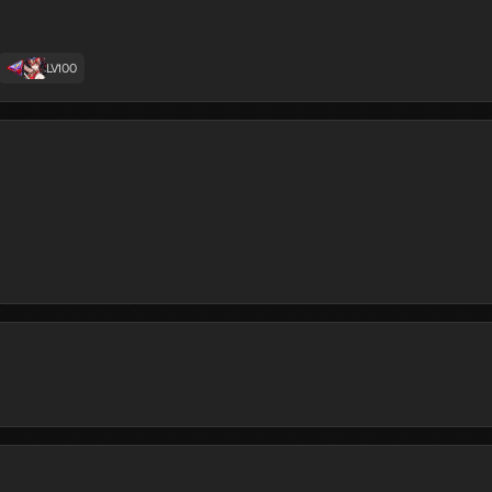
릴리스
체르노보그
300
300
LV100