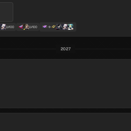
LV100
LV100
2027
시바
산달폰