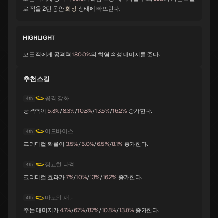
시바
토르
멜키세덱
로 적을 2턴 동안
화상
상태에 빠뜨린다.
A
A
A
HIGHLIGHT
바포멧
요시츠네
앨리스
모든 적에게 공격력
180.0%
의 화염 속성 대미지를 준다.
A
A
A
추천 스킬
오로바스
스라오샤
노른
공격 강화
4th
A
B
B
공격력이
5.8%
/
8.3%
/
10.8%
/
13.5%
/
16.2%
증가한다.
어드바이스
4th
지크프리트
체르노보그
나르키소스
크리티컬 확률이
3.5%
/
5.0%
/
6.5%
/
8.1%
증가한다.
B
B
B
정교한 타격
4th
크리티컬 효과가
7%
/
10%
/
13%
/
16.2%
증가한다.
오오쿠니누시
라미아
세탄타
B
B
B
마도의 재능
4th
주는 대미지가
4.7%
/
6.7%
/
8.7%
/
10.8%
/
13.0%
증가한다.