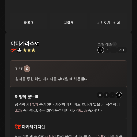
광목천
지국천
사히모치노카미
S
S
A
야타가라스
스킬 레벨
6
7
8
ALL
황룡
서큐버스
아메노우즈메
A
A
A
TIER
C
원더를 통한 화염 대미지를 부여할 때 채용한다.
산달폰
비슈누
수르트
A
A
A
0
1
2
3
태양의 분노Ⅲ
공격력이
17.5%
증가한다. 자신에게 디버프 효과가 없을 시 공격력이
자오우곤겐
비사문천
바스키
30%
증가하고, 주는 화염 속성 대미지가
16.5%
증가한다.
A
A
A
마하라기다인
모든 적에게 공격력
60.8
의 화염 속성 대미지를 주고,
33.8
의 기본 확률