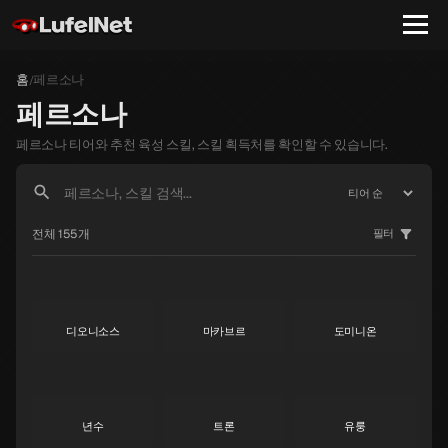
홈
페르소나
/
페르소나
페르소나 티어와 추천 육성 스킬, 스킬 획득처를 확인할 수 있습니다.
전체 155개
필터
야노식
라파엘
가브리엘
S
S
S
디오니소스
마카브르
도미니온
S
S
S
년수
트론
유룽
S
S
S