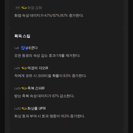
화염 강화
4th
트럼페터
이시스
락슈미
B
B
B
화염 속성 대미지가
4.7%
/
6.7%
/
8.7%
증가한다.
획득 스킬
파르바티
쿠시나다히메
킹 프로스트
B
B
B
데쿤다
Lv.8
모든 동료의 속성 감소 효과 1개를 제거한다.
사악한 프로스트
자타유
야마타노오로치
역경의 각오Ⅲ
Lv.16
B
B
C
적에게 포위 시 크리티컬 확률이
8.5%
증가한다.
축복 간파Ⅲ
Lv.24
미트라스
티타니아
사라스바티
받는 축복 속성 대미지가
8.7%
감소한다.
C
C
C
화상률 UPⅢ
Lv.32
화상
효과 부여 시 효과 명중이
16.3%
증가한다.
아프사라스
릴리스
아누비스
C
C
C