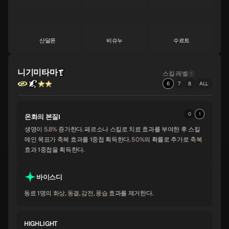
A
A
A
산달폰
비슈누
수르트
A
A
A
니기미타마
스킬 레벨
자오우곤겐
비사문천
바스키
6
7
8
ALL
A
A
A
0
1
온화의 본질Ⅰ
시바
토르
멜키세덱
생명이
5.8%
증가한다. 페르소나 스킬로 치료 효과를 부여한 후 스킬
A
A
A
메인 목표가
축복
효과를 1중첩 획득한다.
50%
의 확률로 추가로
축복
효과 1중첩을 획득한다.
바포멧
요시츠네
앨리스
A
A
A
바이스디
동료 1명의
화상
,
동결
,
감전
,
풍습
효과를 제거한다.
오로바스
스라오샤
노른
A
B
B
HIGHLIGHT