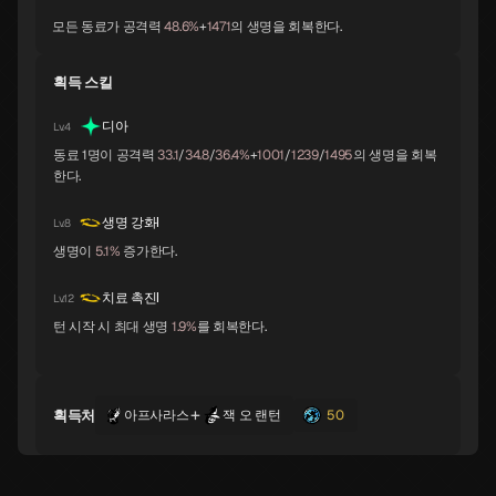
모든 동료가 공격력
48.6%
+
1471
의 생명을 회복한다.
지크프리트
체르노보그
나르키소스
B
B
B
획득 스킬
디아
Lv.4
오오쿠니누시
라미아
세탄타
동료 1명이 공격력
33.1
/
34.8
/
36.4%
+
1001
/
1239
/
1495
의 생명을 회복
B
B
B
한다.
생명 강화Ⅰ
Lv.8
트럼페터
이시스
락슈미
생명이
5.1%
증가한다.
B
B
B
치료 촉진Ⅰ
Lv.12
턴 시작 시 최대 생명
1.9%
를 회복한다.
파르바티
쿠시나다히메
킹 프로스트
B
B
B
+
획득처
아프사라스
잭 오 랜턴
50
사악한 프로스트
자타유
야마타노오로치
B
B
C