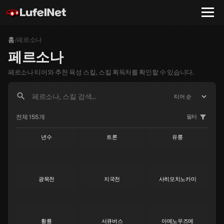
홈
페르소나
/
페르소나
야노식
라파엘
가브리엘
S
S
S
페르소나 티어와 추천 육성 스킬, 스킬 획득처를 확인할 수 있습니다.
디오니소스
마카브르
도미니온
S
S
S
전체 155개
필터
년수
트론
유룽
S
S
S
광목천
지국천
사히모치노카미
S
S
A
황룡
서큐버스
아메노우즈메