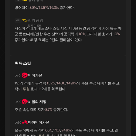
방어력이
8.8%
/
12.5%
/
16.3%
증가한다.
미트라스
티타니아
사라스바티
C
C
C
전의 공명
4th
결제 이벤트
자신이 적에게 페르소나 스킬 시전 시 3턴 동안 공격력이 가장 높은 아
군 동료(지배/반항 우선 선택)의 공격력이
10%
, 크리티컬 효과가
10%
증가한다. 해당 효과는 2턴의 쿨타임이 있다.
아프사라스
릴리스
아누비스
C
C
C
획득 스킬
파즈스
벨페고르
야타가라스
에이가온
Lv.10
C
C
C
1명의 적에게 공격력
132.5
/
140.8
/
149.1%
의 주원 속성 대미지를 주고,
적이
주원
효과
1
~2개를 획득한다.
세월의 재앙
Lv.20
기리메칼라
쿠 훌린
아라하바키
C
C
C
주원 속성 대미지가
8.7%
증가한다.
마하에이가온
Lv.30
모든 적에게 공격력
66.5
/
70.7
/
74.9%
의 주원 속성 대미지를 주고, 일