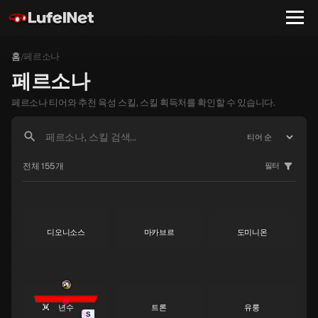
홈
페르소나
/
페르소나
페르소나 티어와 추천 육성 스킬, 스킬 획득처를 확인할 수 있습니다.
야노식
라파엘
가브리엘
S
S
S
전체 155개
필터
디오니소스
마카브르
도미니온
S
S
S
년수
트론
유룽
S
S
S