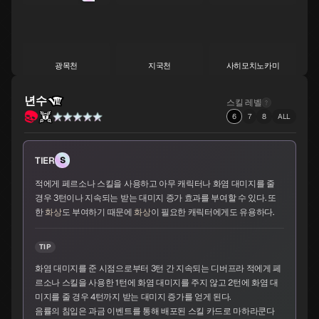
광목천
지국천
사히모치노카미
S
S
A
년수
스킬 레벨
6
7
8
ALL
황룡
서큐버스
아메노우즈메
A
A
A
TIER
S
적에게 페르소나 스킬을 사용하고 아무 캐릭터나 화염 대미지를 줄
경우 3턴이나 지속되는 받는 대미지 증가 효과를 부여할 수 있다. 또
한
화상
도 부여하기 때문에
화상
이 필요한 캐릭터에게도 유용하다.
산달폰
비슈누
수르트
A
A
A
TIP
화염 대미지를 준 시점으로부터 3턴 간 지속되는 디버프라 적에게 페
르소나 스킬을 사용한 1턴에 화염 대미지를 주지 않고 2턴에 화염 대
자오우곤겐
비사문천
바스키
미지를 줄 경우 4턴까지 받는 대미지 증가를 얻게 된다.
A
A
A
음률의 침입은 과금 이벤트를 통해 배포된 스킬 카드로 마하라쿤다