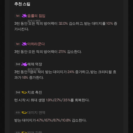
추천 스킬
오오쿠니누시
라미아
세탄타
음률의 침입
1st
B
B
B
결제 이벤트
3턴 동안 모든 적의 방어력이
32.0%
감소하고, 받는 대미지를
10%
증
가시킨다.
마하라쿤다
1st
트럼페터
이시스
락슈미
B
B
B
3턴 동안 모든 적의 방어력이
27.1%
감소한다.
해체 역장
3rd
결제 이벤트
3턴 동안 1명의 적이 받는 대미지가
24%
증가하고, 받는 크리티컬 효
과가
18%
증가한다.
파르바티
쿠시나다히메
킹 프로스트
B
B
B
치료 촉진
3rd
턴 시작 시 최대 생명
1.9%
/
2.7%
/
3.5%
를 회복한다.
사악한 프로스트
자타유
야마타노오로치
대미지 면역
4th
B
B
C
받는 대미지가
4.7%
/
6.7%
/
8.7%
/
10.8%
감소한다.
방어 강화
4th