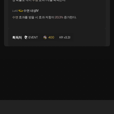
정 확률로 적이
주원
효과 1개를 획득한다.
네코쇼군
대승정
랴난시
C
수면 내성Ⅳ
Lv.40
수면
효과를 받을 시 효과 저항이
20.3%
증가한다.
백호
벨리알
세트
획득처
EVENT
400
KR v3.3.1
시키오우지
아크엔젤
엘리고르
유니콘
프린시펄리티
헬즈 엔젤
현무
화이트 라이더
가네샤
※ 루페르넷은 개인이 만든 비공식 페르소나5X 정보 제공 사이트로 게임의 콘