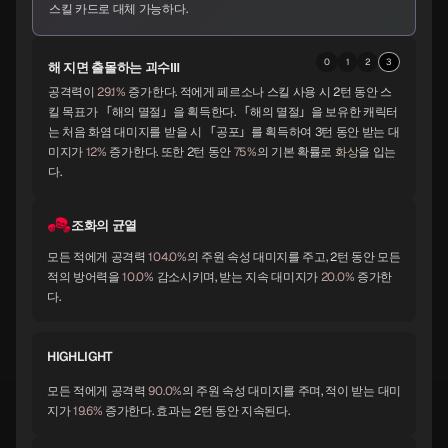
스킬 카드로 대체 가능하다.
0
1
2
3
해 지면 출몰하는 괴수Ⅲ
시바
토르
멜키세덱
A
A
A
공격력이
29.1%
증가한다. 적에게 페르소나 스킬 사용 시 2턴 동안 스
킬 목표가 「해의 멸절」을 획득한다. 「해의 멸절」을 보유한 캐릭터
는 처음 화염 대미지를 받을 시 「공포」를 획득하여 3턴 동안 받는 대
미지가
12%
증가한다. 또한 2턴 동안
75%
의 기본 확률로
화상
을 입는
다.
바포멧
요시츠네
앨리스
A
A
A
조화의 균열
모든 적에게 공격력
104.0%
의 주원 속성 대미지를 주고, 2턴 동안 모든
적의 방어력을
10.0%
감소시키며, 받는 지속 대미지가
20.0%
증가한
오로바스
스라오샤
노른
A
B
B
다.
HIGHLIGHT
모든 적에게 공격력
90.0%
의 주원 속성 대미지를 주며, 적이 받는 대미
지크프리트
체르노보그
나르키소스
B
B
B
지가
19.6%
증가한다. 효과는 2턴 동안 지속된다.