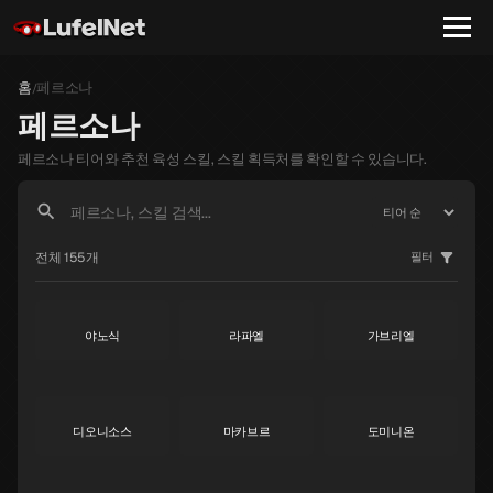
홈
페르소나
/
페르소나
페르소나 티어와 추천 육성 스킬, 스킬 획득처를 확인할 수 있습니다.
전체 155개
필터
야노식
라파엘
가브리엘
S
S
S
디오니소스
마카브르
도미니온
S
S
S