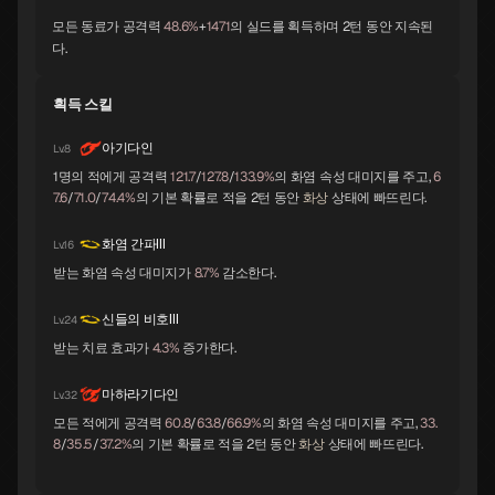
시바
토르
멜키세덱
모든 동료가 공격력
48.6%
+
1471
의 실드를 획득하며 2턴 동안 지속된
A
A
A
다.
획득 스킬
바포멧
요시츠네
앨리스
A
A
A
아기다인
Lv.8
1명의 적에게 공격력
121.7
/
127.8
/
133.9%
의 화염 속성 대미지를 주고,
6
7.6
/
71.0
/
74.4%
의 기본 확률로 적을 2턴 동안
화상
상태에 빠뜨린다.
오로바스
스라오샤
노른
A
B
B
화염 간파Ⅲ
Lv.16
받는 화염 속성 대미지가
8.7%
감소한다.
지크프리트
체르노보그
나르키소스
B
B
B
신들의 비호Ⅲ
Lv.24
받는 치료 효과가
4.3%
증가한다.
마하라기다인
Lv.32
오오쿠니누시
라미아
세탄타
B
B
B
모든 적에게 공격력
60.8
/
63.8
/
66.9%
의 화염 속성 대미지를 주고,
33.
8
/
35.5
/
37.2%
의 기본 확률로 적을 2턴 동안
화상
상태에 빠뜨린다.
트럼페터
이시스
락슈미