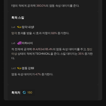
바포멧
요시츠네
앨리스
A
A
A
1명의 적에게 공격력
360.0%
의 염동 속성 대미지를 준다.
획득 스킬
오로바스
스라오샤
노른
A
B
B
망각 내성Ⅰ
Lv.4
망각
효과를 받을 시 효과 저항이
8.8%
증가한다.
지크프리트
체르노보그
나르키소스
마하사이
Lv.8
B
B
B
적 전체에 공격력
61.4
/
63.4
/
65.4%
의 염동 속성 대미지를 주고,
정신
이상
상태의 적에게 TECHNICAL을 준다. 스킬 대미지는
35%
증가한
다.
오오쿠니누시
라미아
세탄타
B
B
B
염동 강화Ⅰ
Lv.12
염동 속성 대미지가
4.7%
증가한다.
트럼페터
이시스
락슈미
B
B
B
획득처
150
파르바티
쿠시나다히메
킹 프로스트
B
B
B