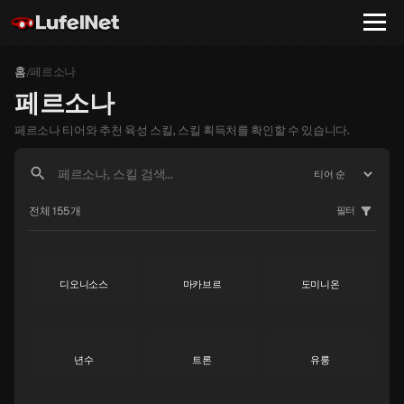
홈
페르소나
/
페르소나
페르소나 티어와 추천 육성 스킬, 스킬 획득처를 확인할 수 있습니다.
야노식
라파엘
가브리엘
전체 155개
필터
S
S
S
디오니소스
마카브르
도미니온
S
S
S
년수
트론
유룽
S
S
S