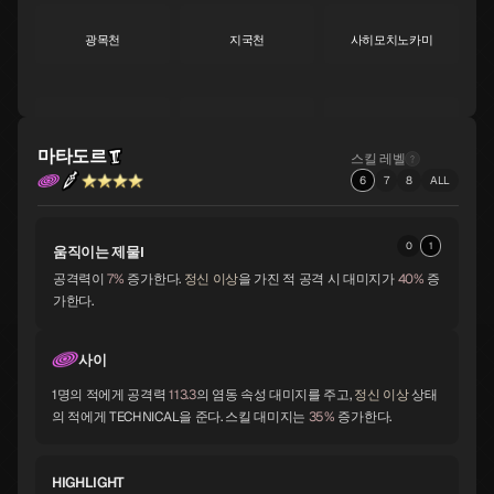
광목천
지국천
사히모치노카미
S
S
A
황룡
서큐버스
아메노우즈메
A
A
A
마타도르
스킬 레벨
6
7
8
ALL
산달폰
비슈누
수르트
A
A
A
0
1
움직이는 제물Ⅰ
공격력이
7%
증가한다.
정신 이상
을 가진 적 공격 시 대미지가
40%
증
가한다.
자오우곤겐
비사문천
바스키
A
A
A
사이
1명의 적에게 공격력
113.3
의 염동 속성 대미지를 주고,
정신 이상
상태
시바
토르
멜키세덱
의 적에게 TECHNICAL을 준다. 스킬 대미지는
35%
증가한다.
A
A
A
HIGHLIGHT