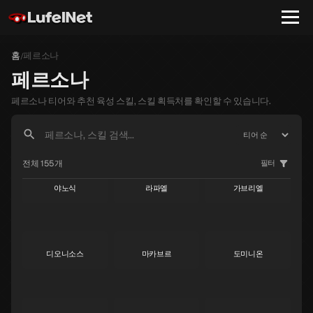
홈
페르소나
/
페르소나
페르소나 티어와 추천 육성 스킬, 스킬 획득처를 확인할 수 있습니다.
전체 155개
필터
야노식
라파엘
가브리엘
S
S
S
디오니소스
마카브르
도미니온
S
S
S