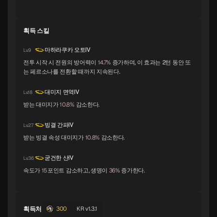
트럼페터
이시스
락슈미
획득 스킬
B
B
B
마하라쿠카 오토Ⅳ
Lv.9
전투 시작 시 전원의 방어력이
14.7%
증가하며, 이 효과는 2턴 동안 또
는 페르소나를 전환할 때까지 지속된다.
파르바티
쿠시나다히메
킹 프로스트
B
B
B
대미지 면역Ⅳ
Lv.18
받는 대미지가
10.8%
감소한다.
사악한 프로스트
자타유
야마타노오로치
빙결 간파Ⅳ
B
B
C
Lv.27
받는 빙결 속성 대미지가
10.8%
감소한다.
굳건한 산Ⅳ
Lv.36
미트라스
티타니아
사라스바티
속도가
15
포인트 감소하고, 생명이
36%
증가한다.
C
C
C
획득처
300
KR v1.3.1
아프사라스
릴리스
아누비스
C
C
C