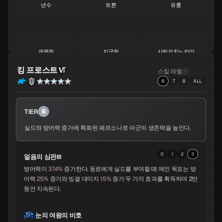
년수
트론
유룽
S
S
S
광목천
지국천
사히모치노카미
S
S
A
킹 프로스트
스킬 레벨
6
7
8
ALL
황룡
서큐버스
아메노우즈메
A
A
A
TIER
B
실드와 방어력 증가에 특화된 페르소나로 아군의 생존력을 높인다.
산달폰
비슈누
수르트
A
A
A
0
1
2
3
얼음의 심판Ⅲ
방어력이
37.4%
증가한다. 동료에게 실드를 부여할 때 메인 목표는 방
어력
25%
증가와 빙결 대미지
15%
증가 두 가지 효과를 획득하며 2턴
동안 지속된다.
자오우곤겐
비사문천
바스키
A
A
A
눈의 여왕의 비호