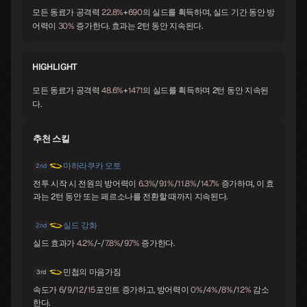
모든 동료가 공격력
22.8%
+
690
의 실드를 획득하며, 실드 기간 동안 방
시바
토르
멜키세덱
어력이
30%
증가한다. 효과는 2턴 동안 지속된다.
A
A
A
HIGHLIGHT
바포멧
요시츠네
앨리스
모든 동료가 공격력
48.6%
+
1471
의 실드를 획득하며 2턴 동안 지속된
A
A
A
다.
추천 스킬
오로바스
스라오샤
노른
A
B
B
마하라쿠카 오토
2nd
전투 시작 시 전원의 방어력이
6.3%
/
9.1%
/
11.8%
/
14.7%
증가하며, 이 효
과는 2턴 동안 또는 페르소나를 전환할 때까지 지속된다.
지크프리트
체르노보그
나르키소스
실드 강화
B
B
B
2nd
실드 효과가
4.2%
/-/
7.8%
/
9.7%
증가한다.
민첩의 마음가짐
3rd
오오쿠니누시
라미아
세탄타
속도가
6
/
9
/
12
/
15
포인트 증가하고, 방어력이
0%
/
4%
/
8%
/
12%
감소
B
B
B
한다.