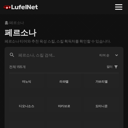
홈
페르소나
/
페르소나
페르소나 티어와 추천 육성 스킬, 스킬 획득처를 확인할 수 있습니다.
전체 155개
필터
야노식
라파엘
가브리엘
S
S
S
디오니소스
마카브르
도미니온
S
S
S