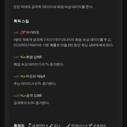
모든 적에게 공격력
180.0%
의 화염 속성 대미지를 준다.
획득 스킬
바포멧
요시츠네
앨리스
A
A
A
아기라오
Lv.5
1명의 적에게 공격력
114.0
/
119.7
/
125.4%
의 화염 속성 대미지를 주고,
63.3
/
66.5
/
69.6%
의 기본 확률로 적을 2턴 동안
화상
상태에 빠뜨린다.
오로바스
스라오샤
노른
A
B
B
화염 강화Ⅱ
Lv.10
화염 속성 대미지가
6.7%
증가한다.
지크프리트
체르노보그
나르키소스
B
B
B
마도의 재능Ⅱ
Lv.15
주는 대미지가
6.7%
증가한다.
오오쿠니누시
라미아
세탄타
공격 강화Ⅱ
Lv.20
B
B
B
공격력이
8.3%
증가한다.
트럼페터
이시스
락슈미
B
B
B
+
+
획득처
네코마타
오니
야크시니
오로바스