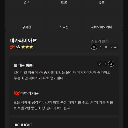
년수
트론
유룽
S
S
S
광목천
지국천
사히모치노카미
S
S
A
데카라비아
스킬 레벨
6
7
8
ALL
황룡
서큐버스
아메노우즈메
A
A
A
0
1
2
불타는 화륜Ⅱ
크리티컬 확률이
7%
증가한다. 받는 물리 대미지가
10.0%
증가하고,
산달폰
비슈누
수르트
주는 화염 대미지가
42%
증가한다.
A
A
A
마하라기온
자오우곤겐
비사문천
바스키
모든 적에게 공격력
57.0
의 화염 속성 대미지를 주고,
31.7
의 기본 확률
A
A
A
로 적을 2턴 동안
화상
상태에 빠뜨린다.
HIGHLIGHT
시바
토르
멜키세덱
A
A
A