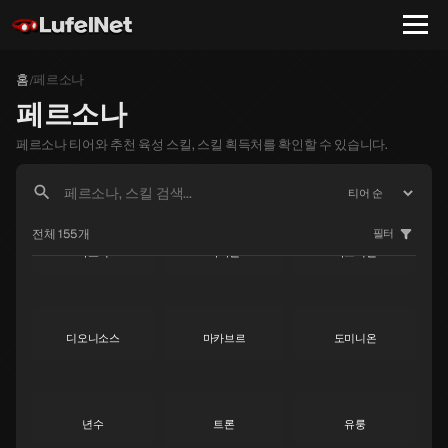
홈
페르소나
/
페르소나
페르소나 티어와 추천 육성 스킬, 스킬 획득처를 확인할 수 있습니다.
전체 155개
필터
야노식
라파엘
가브리엘
S
S
S
디오니소스
마카브르
도미니온
S
S
S
년수
트론
유룽
S
S
S