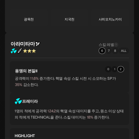
광목천
지국천
사히모치노카미
S
S
A
아라미타마
스킬 레벨
황룡
서큐버스
아메노우즈메
A
A
A
6
7
8
ALL
0
1
2
용맹의 본질Ⅱ
산달폰
비슈누
수르트
A
A
A
공격력이
11.6%
증가한다. 핵열 속성 스킬 시전 시 소모하는 SP가
35%
감소한다.
자오우곤겐
비사문천
바스키
프레이라
A
A
A
1명의 적에게 공격력
124.2
의 핵열 속성 대미지를 주고, 원소 이상 상태
의 적에게 TECHNICAL을 준다. 스킬 대미지는
18%
증가한다.
시바
토르
멜키세덱
A
A
A
HIGHLIGHT