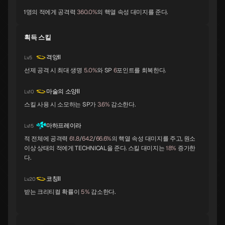
1명의 적에게 공격력
360.0%
의 핵열 속성 대미지를 준다.
바포멧
요시츠네
앨리스
A
A
A
획득 스킬
격앙Ⅱ
Lv.5
오로바스
스라오샤
노른
선제 공격 시 최대 생명
5.0%
와 SP
6
포인트를 회복한다.
A
B
B
마술의 소양Ⅱ
Lv.10
스킬 사용 시 소모하는 SP가
3.6%
감소한다.
지크프리트
체르노보그
나르키소스
B
B
B
마하프레이라
Lv.15
적 전체에 공격력
61.8
/
64.2
/
66.6%
의 핵열 속성 대미지를 주고, 원소
이상 상태의 적에게 TECHNICAL을 준다. 스킬 대미지는
18%
증가한
오오쿠니누시
라미아
세탄타
B
B
B
다.
코칭Ⅱ
Lv.20
받는 크리티컬 확률이
5%
감소한다.
트럼페터
이시스
락슈미
B
B
B