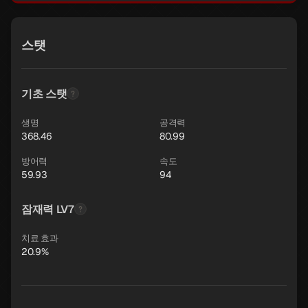
스탯
기초 스탯
생명
공격력
368.46
80.99
방어력
속도
59.93
94
잠재력 LV7
치료 효과
20.9%