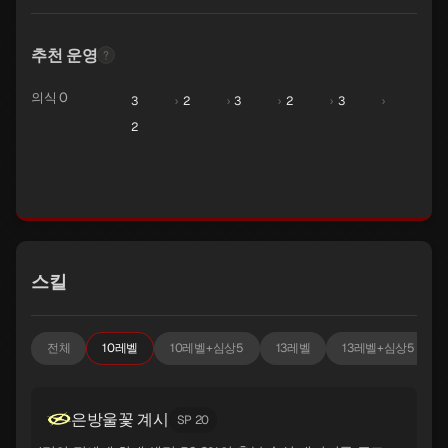
추천 운영
의식 0
3
›
2
›
3
›
2
›
3
›
2
스킬
전체
10레벨
10레벨+심상5
13레벨
13레벨+심상5
은방울꽃 계시
SP 20