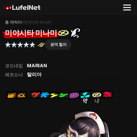
홈
캐릭터
미야시타 미나미
/
/
미야시타 미나미
광역 힐러
MARIAN
코드네임
탈리아
페르소나