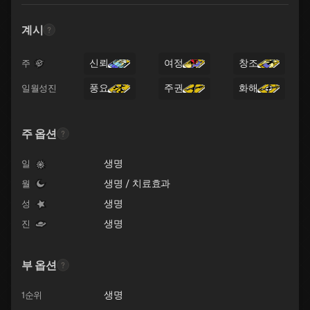
계시
신뢰
여정
창조
주
풍요
주권
화해
일월성진
주 옵션
생명
일
생명 / 치료효과
월
생명
성
생명
진
부 옵션
생명
1순위