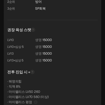
방어
2순위
SP회복
3순위
권장 육성 스탯
생명
15000
LV10
생명
15000
LV10+심상 5
생명
15000
LV13
생명
15000
LV13+심상 5
전투 진입 시 +
· 해명의힘
· 직책 8%
· 마이팰리스 LV50 260
· 마이팰리스 LV70 560 (이상)
· 마이팰리스 평점