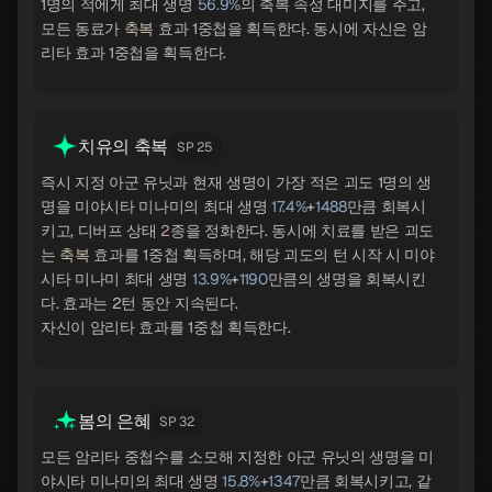
1명의 적에게 최대 생명
56.9%
의 축복 속성 대미지를 주고,
모든 동료가
축복
효과 1중첩을 획득한다. 동시에 자신은 암
리타 효과 1중첩을 획득한다.
치유의 축복
SP 25
즉시 지정 아군 유닛과 현재 생명이 가장 적은 괴도 1명의 생
명을 미야시타 미나미의 최대 생명
17.4%
+
1488
만큼 회복시
키고, 디버프 상태
2
종을 정화한다. 동시에 치료를 받은 괴도
는
축복
효과를 1중첩 획득하며, 해당 괴도의 턴 시작 시 미야
시타 미나미 최대 생명
13.9%
+
1190
만큼의 생명을 회복시킨
다. 효과는 2턴 동안 지속된다.
자신이 암리타 효과를 1중첩 획득한다.
봄의 은혜
SP 32
모든 암리타 중첩수를 소모해 지정한 아군 유닛의 생명을 미
야시타 미나미의 최대 생명
15.8%
+
1347
만큼 회복시키고, 같