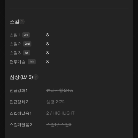
스킬
8
스킬 1
3rd
8
스킬 2
2nd
8
스킬 3
1st
8
전투기술
4th
심상 (LV 5)
효과저항 24%
진급강화 1
생명 20%
진급강화 2
2 / HIGHLIGHT
스킬깨달음 1
스킬1 / 스킬3
스킬깨달음 2