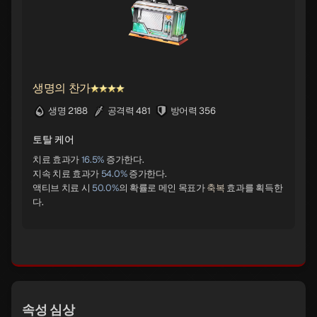
생명의 찬가
생명 2188
공격력 481
방어력 356
토탈 케어
치료 효과가
16.5%
증가한다.
지속 치료 효과가
54.0%
증가한다.
액티브 치료 시
50.0%
의 확률로 메인 목표가
축복
효과를 획득한
속성 심상