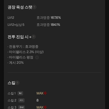
권장 육성 스탯
효과명중
167.6%
LV12
효과명중
184.1%
LV12+심상 5
전투 진입 시 +
· 전용무기 : 효과명중
· 마이팰리스 2.3% (이상)
· 마이팰리스 평점
· 계시 20%
스킬
MAX
스킬 1
1st
8
스킬 2
4th
MAX
스킬 3
2nd