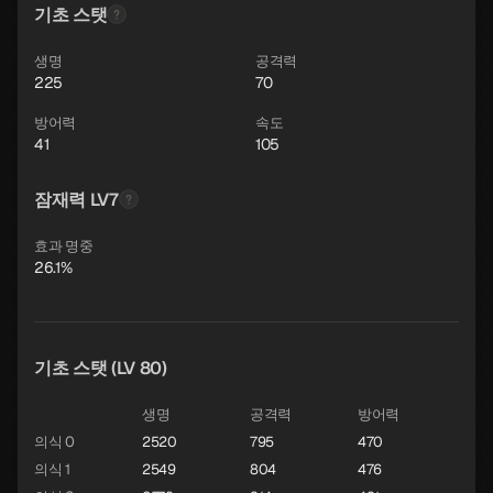
기초 스탯
생명
공격력
225
70
방어력
속도
41
105
잠재력 LV7
효과 명중
26.1%
기초 스탯 (LV 80)
생명
공격력
방어력
의식 0
2520
795
470
의식 1
2549
804
476