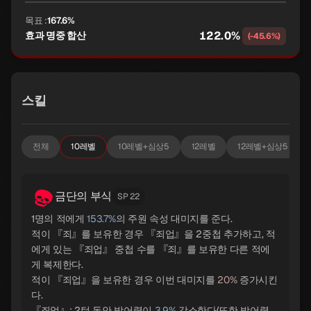
목표 :
167.6%
122.0%
효과 명중 합산
(-45.6%)
스킬
전체
10레벨
10레벨+심상5
12레벨
12레벨+심상5
금단의 부식
SP 22
1명의 적에게
153.7%
의 주원 속성 대미지를 준다.
적이 『죄』를 보유한 경우 『죄업』을 2중첩 추가하고, 적
에게 있는 『죄업』 중첩 수를 『죄』를 보유한 다른 적에
게 복제한다.
적이 『죄업』을 보유한 경우 이번 대미지를
20%
증가시킨
다.
『죄업』: 2턴 동안 방어력이
3.9%
감소한다(또한 방어력