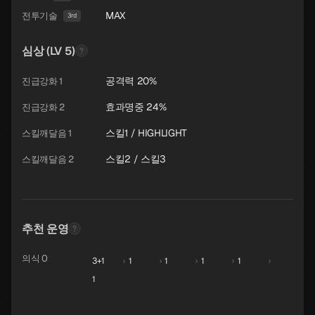
MAX
전투기술
3rd
심상 (LV 5)
공격력 20%
진급강화 1
효과명중 24%
진급강화 2
스킬1 / HIGHLIGHT
스킬깨달음 1
스킬2 / 스킬3
스킬깨달음 2
추천 운영
의식 0
3+1
›
1
›
1
›
1
›
1
›
1