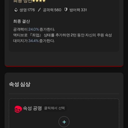
최종 정산
생명 1776
공격력 560
방어력 331
최종 결산
공격력이
24.0%
증가한다.
액티브로 『죄업』 상태를 추가하면 2턴 동안 자신의 주원 속성
대미지가
34.4%
속성 심상
속성 공명
클릭해서 선택
+