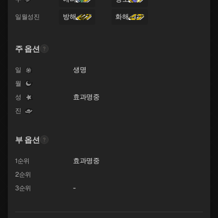
방해
화해
일월성진
주 옵션
생명
일
월
효과명중
성
진
부 옵션
효과명중
1순위
2순위
-
3순위