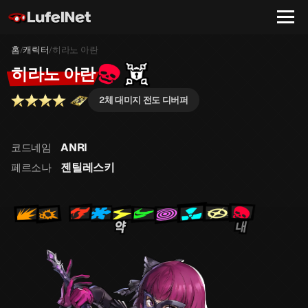
홈
캐릭터
히라노 아란
/
/
히라노 아란
2체 대미지 전도 디버퍼
ANRI
코드네임
젠틸레스키
페르소나