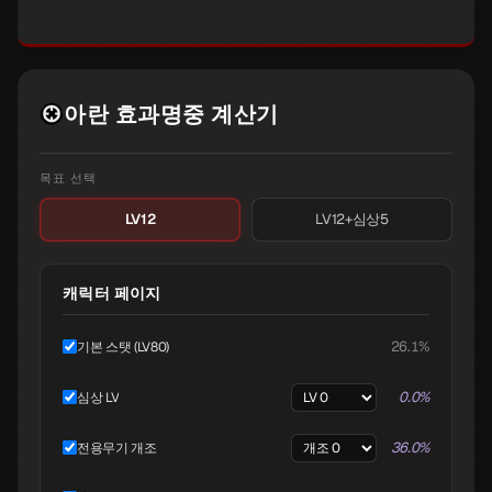
아란 효과명중 계산기
목표 선택
LV12+심상5
LV12
캐릭터 페이지
26.1%
기본 스탯 (LV80)
0.0%
심상 LV
36.0%
전용무기 개조