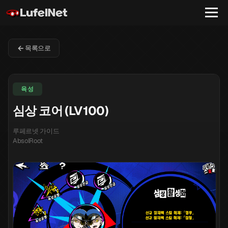
목록으로
육성
심상 코어 (LV100)
루페르넷 가이드
AbsolRoot