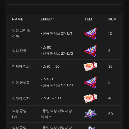
NAME
EFFECT
ITEM
NUM
심상 코어 활
- 신규 패시브 2개 LV1
12
성화
- LV 90
심상 진급 1
6
- 신규 패시브 2개 LV2
잠재력 강화
- LV80 → 90
36
- LV 100
심상 진급 2
6
- 신규 패시브 2개 LV3
잠재력 강화
- LV90 → 100
48
속성 공명 1
- 동일 속성 캐릭터 강
50
LV1
화 버프
속성 공명 1
- 동일 속성 캐릭터 강