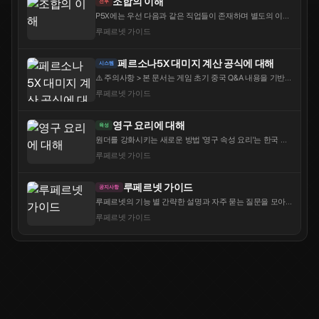
조합의 이해
전투
P5X에는 우선 다음과 같은 직업들이 존재하며 별도의 이름
을 가지고 있다. 여기서는 어떠한 의식의 흐름에 따라 조합
루페르넷 가이드
이 구성되는지를 가볍게 예시와 함께 안내해보고자 한
다.P5X의 역할들은 일반적인 RPG 장르의 팀 구성과 비슷하
면서도 각각의 특징을 지닌다. 역할군아이콘직...
페르소나5X 대미지 계산 공식에 대해
시스템
⚠️ 주의사항 > 본 문서는 게임 초기 중국 Q&A 내용을 기반
으로 작성되었습니다. 대미지 계산의 방향성과 구조를 이해
루페르넷 가이드
하는 데 참고하시되, 정확한 수치는 실제 게임과 차이가 발
생할 수 있습니다. > 또한 정확한 대미지 계산을 시도하는
것은 권장하지 않습니다. 대부분의 ...
영구 요리에 대해
육성
원더를 강화시키는 새로운 방법 '영구 속성 요리'는 한국 버
전 4.7.1 (슌&쇼키 이격) 출시를 기준으로 출시된 콘텐츠다. 월
루페르넷 가이드
간 한정된 핵심 재료를 통해 요리를 만들 수 있으며, 원더의
스탯을 영구적으로 강화시켜준다.요리별 강화 속성첫 섭취
시 공격력이 120포인트 영...
루페르넷 가이드
공지사항
루페르넷의 기능 별 간략한 설명과 자주 묻는 질문을 모아
두었습니다. 가이드의 화면 다수는 데스크탑(PC) 영문을 기
루페르넷 가이드
준으로 설명되며, 대부분 모바일을 지원합니다.