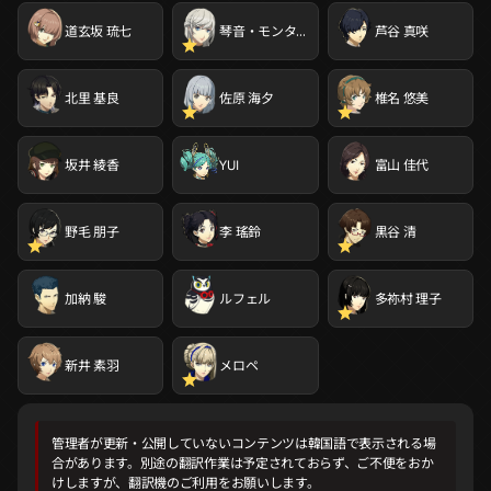
道玄坂 琉七
琴音・モンターニュ
芦谷 真咲
北里 基良
佐原 海夕
椎名 悠美
坂井 綾香
YUI
富山 佳代
野毛 朋子
李 瑤鈴
黒谷 清
加納 駿
ルフェル
多祢村 理子
新井 素羽
メロペ
管理者が更新・公開していないコンテンツは韓国語で表示される場
合があります。別途の翻訳作業は予定されておらず、ご不便をおか
けしますが、翻訳機のご利用をお願いします。