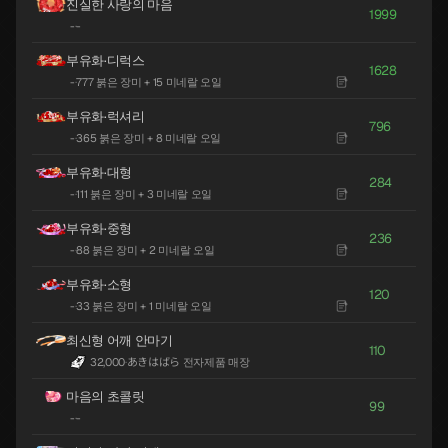
진실한 사랑의 마음
1999
-
·
-
부유화·디럭스
1628
-
·
777 붉은 장미 + 15 미네랄 오일
부유화·럭셔리
796
-
·
365 붉은 장미 + 8 미네랄 오일
부유화·대형
284
-
·
111 붉은 장미 + 3 미네랄 오일
부유화·중형
236
-
·
88 붉은 장미 + 2 미네랄 오일
부유화·소형
120
-
·
33 붉은 장미 + 1 미네랄 오일
최신형 어깨 안마기
110
32,000
·
あきはばら 전자제품 매장
마음의 초콜릿
99
-
·
-