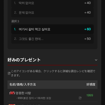
1.
40
딱히 없어요
2.
40
문제 없어요
選択 3
1.
60
여기서 같이 먹고 싶어요
2.
50
그것도 좋긴 한데…
好みのプレゼント
このアイコンがある場合、クリックすると詳細な調合レシピを確認で
きます。
名前/価格/入手方法
好感度
영원한 사랑
1999
-
·
999 붉은 장미 + 1 화려한 포장