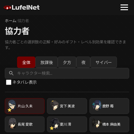
ホーム
協力者
/
協力者
協力者ごとの選択肢の正解・好みのギフト・レベル別効果を確認できま
す。
全体
放課後
夕方
夜
サイバー
ネタバレ表示
片山 久未
宮下 美波
鹿野 莓
長尾 愛歌
夏川 澪
橋本 麻由美