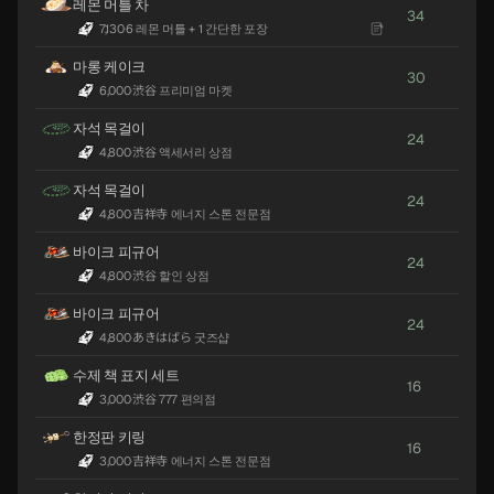
레몬 머틀 차
34
7,130
·
6 레몬 머틀 + 1 간단한 포장
마롱 케이크
30
6,000
·
渋谷 프리미엄 마켓
자석 목걸이
24
4,800
·
渋谷 액세서리 상점
자석 목걸이
24
4,800
·
吉祥寺 에너지 스톤 전문점
바이크 피규어
24
4,800
·
渋谷 할인 상점
바이크 피규어
24
4,800
·
あきはばら 굿즈샵
수제 책 표지 세트
16
3,000
·
渋谷 777 편의점
한정판 키링
16
3,000
·
吉祥寺 에너지 스톤 전문점