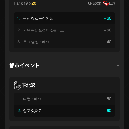
Rank 19
20
UNLOCK :
Lv.17
1.
60
우선 첫걸음이에요
2.
50
시무룩한 표정이었는데요…
3.
40
목표 달성이에요
都市イベント
下北沢
1.
50
다행이네요
2.
60
알고 있어요