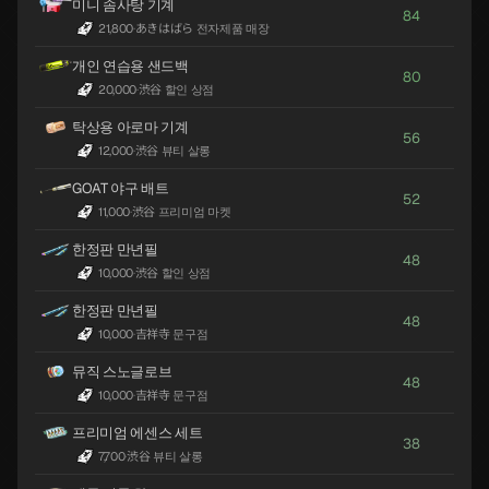
미니 솜사탕 기계
84
21,800
·
あきはばら 전자제품 매장
개인 연습용 샌드백
80
20,000
·
渋谷 할인 상점
탁상용 아로마 기계
56
12,000
·
渋谷 뷰티 살롱
GOAT 야구 배트
52
11,000
·
渋谷 프리미엄 마켓
한정판 만년필
48
10,000
·
渋谷 할인 상점
한정판 만년필
48
10,000
·
吉祥寺 문구점
뮤직 스노글로브
48
10,000
·
吉祥寺 문구점
프리미엄 에센스 세트
38
7,700
·
渋谷 뷰티 살롱