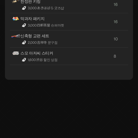
한정판 키링
16
3,000
·
あきはばら 굿즈샵
막과자 패키지
16
3,000
·
四軒茶屋 슈퍼마켓
신축형 교편 세트
10
2,000
·
吉祥寺 문구점
스모 아저씨 스티커
8
1,600
·
渋谷 할인 상점