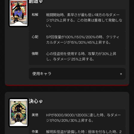
創造
和解
戦闘開始時、素早さが最も低い味方の与ダメー
ジが12%上昇する。この効果は重複して発動しな
い。
心配
SP回復量が100%/150%/200%の時、クリティ
カルダメージが15%/30%/45%上昇する。
強靭
心の怪盗術を使用する時、攻撃力が30%上昇
し、与ダメージ 25%上昇する。
使用キャラ
+
決心
美徳
HPが6000/9000/12000に達した時、与ダメー
ジが10%/20%/30%上昇する。
作業
解明系怪盗が装備した時：弱体を付与した時、2