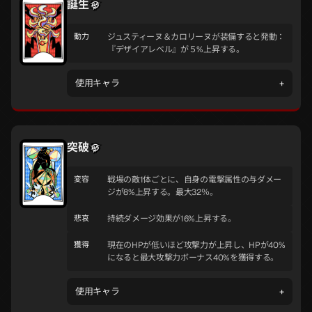
誕生
動力
ジュスティーヌ＆カロリーヌが装備すると発動：
『デザイアレベル』が５%上昇する。
使用キャラ
+
突破
変容
戦場の敵1体ごとに、自身の電撃属性の与ダメー
ジが8%上昇する。最大32％。
悲哀
持続ダメージ効果が16%上昇する。
獲得
現在のHPが低いほど攻撃力が上昇し、HPが40%
になると最大攻撃力ボーナス40%を獲得する。
使用キャラ
+