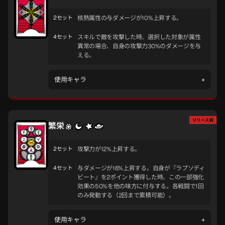
2セット
核熱属性の与ダメージが10%上昇する。
4セット
スキルで敵を攻撃した時、選択した対象が属性
異常の場合、自身の攻撃力30%のダメージを与
える。
使用キャラ
+
リリース前
繁栄
2セット
攻撃力が12%上昇する。
4セット
与ダメージが16%上昇する。自身が『ラプソディ
ビート』を2ポイント獲得した時、この一部強化
効果の50%を他の味方に付与する。各戦闘で1回
のみ発動する（2回まで累積可能）。
使用キャラ
+