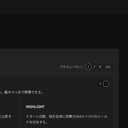
スキルレベル
6
7
8
ALL
0
1
る。最大４つまで累積できる。
HIGHLIGHT
0
上昇す
２ターンの間、味方全体に攻撃力
48.6%
＋
1471
のシール
ドを付与する。