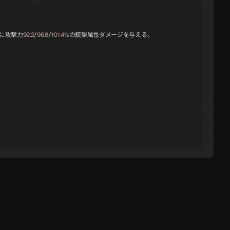
に攻撃力
92.2
/
96.8
/
101.4%
の銃撃属性ダメージを与える。