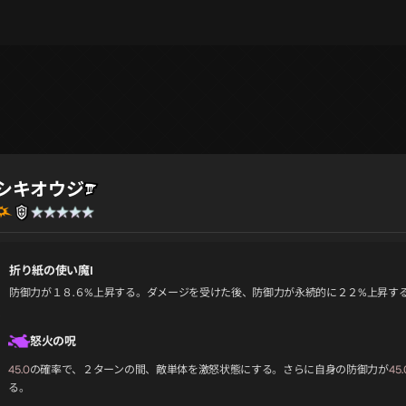
シキオウジ
折り紙の使い魔Ⅰ
防御力が１８.６%上昇する。ダメージを受けた後、防御力が永続的に２２%上昇す
怒火の呪
45.0
の確率で、２ターンの間、敵単体を激怒状態にする。さらに自身の防御力が
45.
る。