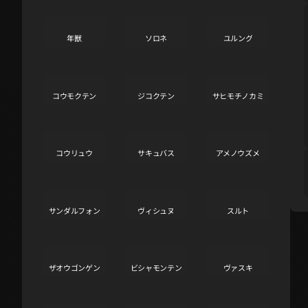
年獣
ソロネ
ユルング
S
S
S
コウモクテン
ジコクテン
サヒモチノカミ
S
S
A
コウリュウ
サキュバス
アメノウズメ
A
A
A
サンダルフォン
ヴィシュヌ
スルト
A
A
A
ザオウゴンゲン
ビシャモンテン
ヴァスキ
A
A
A