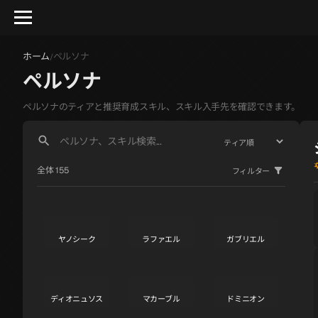
ホーム
ペルソナ
/
ペルソナ
ペルソナのティアと推奨育成スキル、スキル入手先を確認できます。
全体 155
フィルター
ヤノシーク
ラファエル
ガブリエル
S
S
S
ディオニュソス
マカーブル
ドミニオン
S
S
S