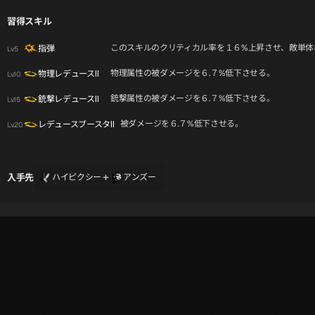
習得スキル
このスキルのクリティカル率を１６%上昇させ、敵単体
指弾
Lv.5
物理属性の被ダメージを６.７%低下させる。
物理レデュースⅡ
Lv.10
銃撃属性の被ダメージを６.７%低下させる。
銃撃レデュースⅡ
Lv.15
被ダメージを６.７%低下させる。
レデュースブースタⅡ
Lv.20
+
入手先
ハイピクシー
アンズー