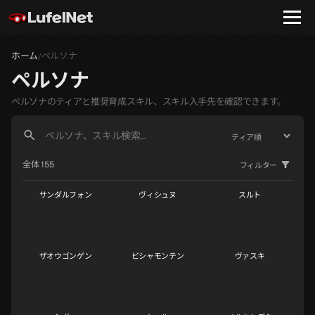
年獣
ソロネ
ユルング
S
S
S
ホーム
ペルソナ
/
ペルソナ
コウモクテン
ジコクテン
サヒモチノカミ
S
S
A
ペルソナのティアと推奨育成スキル、スキル入手先を確認できます。
コウリュウ
サキュバス
アメノウズメ
A
A
A
全体 155
フィルター
サンダルフォン
ヴィシュヌ
スルト
A
A
A
ザオウゴンゲン
ビシャモンテン
ヴァスキ
A
A
A