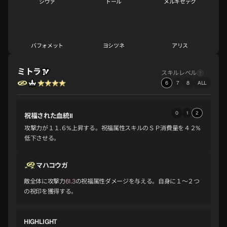
シヴァ
トール
メルキセデク
A
A
A
バフォメット
ヨシツネ
アリス
A
A
A
ミトラ
スキルレベル
6
7
8
ALL
オロバス
スラオシャ
ノルン
A
B
B
0
1
2
祝福された血統Ⅱ
攻撃力が１１.６%上昇する。祝福属性スキルのＳＰ消費量を４２%
ジークフリード
チェルノボグ
ナルキッソス
低下させる。
B
B
B
マハコウガ
オオクニヌシ
ラミア
セタンタ
敵全体に攻撃力
61.3
の祝福属性ダメージを与える。自身に１～２つ
B
B
B
の祝印を獲得する。
HIGHLIGHT
トランペッター
イシス
ラクシュミ
B
B
B