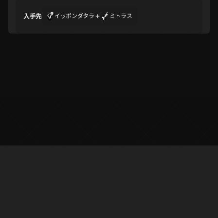
+
入手先
イッポンダタラ
ミトラス
ギリメカラ
クー・フーリン
アラハバキ
C
C
C
ネコショウグン
だいそうじょう
リャナンシー
C
ビャッコ
ベリアル
セト
シキオウジ
アークエンジェル
エリゴール
※ ルフェルネットは個人が作成した非公式ペルソナ5X情報提供サイトで、
ゲームのコンテンツと素材の商標と著作権はSEGA·ATLUS·Perfect World
Gamesに帰属します。
ユニコーン
プリンシパリティ
ヘルズエンジェル
✉️ contact : superphil722@gmail.com 💬
Discord
@AbsolRoot
Support