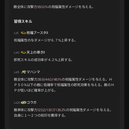
敵全体に攻撃力
180.0%
の祝福属性ダメージを与える。
習得スキル
パールヴァティ
クシナダヒメ
キングフロスト
B
B
B
祝福ブースタⅡ
Lv.5
祝福属性の与ダメージが６.７%上昇する。
ジャアクフロスト
ジャターユ
ヤマタノオロチ
B
B
C
天上の導きⅡ
Lv.10
即死スキルの成功率が４.２%上昇する。
マハンマ
ミトラス
ティターニア
サラスヴァティ
Lv.15
C
C
C
敵全体に攻撃力
39.9
/
44.0
/
48.1%
の祝福属性ダメージを与える。Ｈ
Ｐ５０%以下の敵に低確率で祝福属性の即死効果を与える。敵のＨ
Ｐが低いほど確率が上がる。
アプサラス
リリス
アヌビス
C
C
C
コウガ
Lv.20
敵単体に攻撃力
123.2
/
130.7
/
138.2%
の祝福属性ダメージを与える。
自身に１～２つの祝印を獲得する。
パズス
ベルフェゴール
ヤタガラス
C
C
C