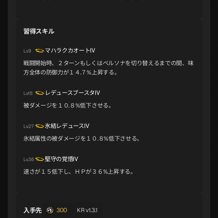
トランペッター
イシス
ラクシュミ
B
B
B
習得スキル
パールヴァティ
クシナダヒメ
キングフロスト
マハラクカオートⅣ
Lv.9
B
B
B
戦闘開始時、２ターンもしくはペルソナを切り替えるまでの間、味
方全体の防御力が１４.７%上昇する。
レデュースブースタⅣ
Lv.18
ジャアクフロスト
ジャターユ
ヤマタノオロチ
B
B
C
被ダメージを１０.８%低下させる。
氷結レデュースⅣ
Lv.27
氷結属性の被ダメージを１０.８%低下させる。
ミトラス
ティターニア
サラスヴァティ
C
C
C
堅守の覚悟Ⅳ
Lv.36
速さが１５低下し、ＨＰが３６%上昇する。
アプサラス
リリス
アヌビス
C
C
C
入手先
300
KR v1.3.1