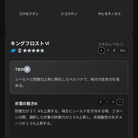
コウモクテン
ジコクテン
サヒモチノカミ
S
S
A
キングフロスト
コウリュウ
サキュバス
アメノウズメ
スキルレベル
A
A
A
6
7
8
ALL
TIER
B
サンダルフォン
ヴィシュヌ
スルト
A
A
A
シールドと防御力上昇に特化したペルソナで、味方の生存力を高
める。
ザオウゴンゲン
ビシャモンテン
ヴァスキ
0
1
2
3
氷雪の裁きⅢ
A
A
A
防御力が３７.４%上昇する。味方にシールドを付与する時、２ター
ンの間、選択した対象の防御力が２５%上昇し、氷結属性の与ダメ
ージが１５%上昇する。
シヴァ
トール
メルキセデク
A
A
A