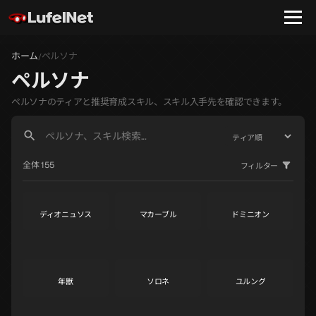
ホーム
ペルソナ
/
ペルソナ
ペルソナのティアと推奨育成スキル、スキル入手先を確認できます。
ヤノシーク
ラファエル
ガブリエル
S
S
S
全体 155
フィルター
ディオニュソス
マカーブル
ドミニオン
S
S
S
年獣
ソロネ
ユルング
S
S
S