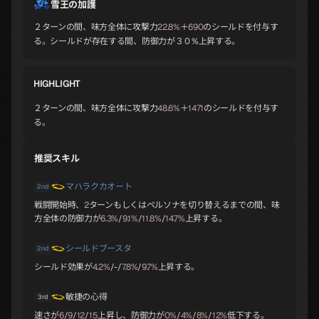
雪王の加護
２ターンの間、味方全体に攻撃力
22.8%
＋
690
のシールドを付与す
る。シールドが存在する間、防御力が３０%上昇する。
バフォメット
ヨシツネ
アリス
A
A
A
HIGHLIGHT
２ターンの間、味方全体に攻撃力
48.6%
＋
1471
のシールドを付与す
オロバス
スラオシャ
ノルン
る。
A
B
B
推奨スキル
マハラクカオート
ジークフリード
チェルノボグ
ナルキッソス
2nd
B
B
B
戦闘開始時、
2
ターンもしくはペルソナを切り替えるまでの間、味
方全体の防御力が
6.3%
/
9.1%
/
11.8%
/
14.7%
上昇する。
シールドブースタ
2nd
オオクニヌシ
ラミア
セタンタ
B
B
B
シールド効果が
4.2%
/-/
7.8%
/
9.7%
上昇する。
敏捷の心得
3rd
速さが
6
/
9
/
12
/
15
上昇し、防御力が
0%
/
4%
/
8%
/
12%
低下する。