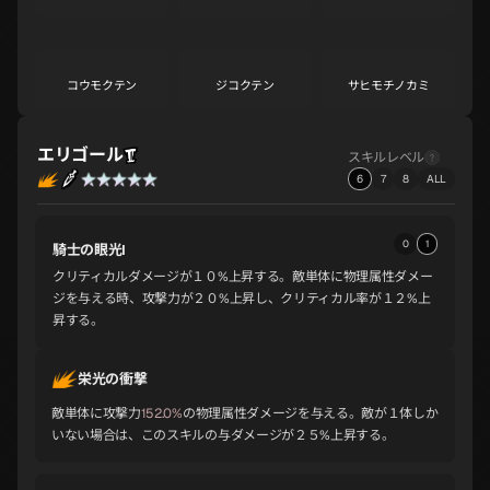
S
S
S
コウモクテン
ジコクテン
サヒモチノカミ
S
S
A
エリゴール
スキルレベル
コウリュウ
サキュバス
アメノウズメ
6
7
8
ALL
A
A
A
0
1
騎士の眼光Ⅰ
サンダルフォン
ヴィシュヌ
スルト
クリティカルダメージが１０%上昇する。敵単体に物理属性ダメー
A
A
A
ジを与える時、攻撃力が２０%上昇し、クリティカル率が１２%上
昇する。
ザオウゴンゲン
ビシャモンテン
ヴァスキ
栄光の衝撃
A
A
A
敵単体に攻撃力
152.0%
の物理属性ダメージを与える。敵が１体しか
いない場合は、このスキルの与ダメージが２５%上昇する。
シヴァ
トール
メルキセデク
A
A
A