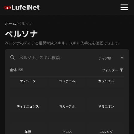
ホーム
ペルソナ
/
ペルソナ
ペルソナのティアと推奨育成スキル、スキル入手先を確認できます。
全体 155
フィルター
ヤノシーク
ラファエル
ガブリエル
S
S
S
ディオニュソス
マカーブル
ドミニオン
S
S
S
年獣
ソロネ
ユルング