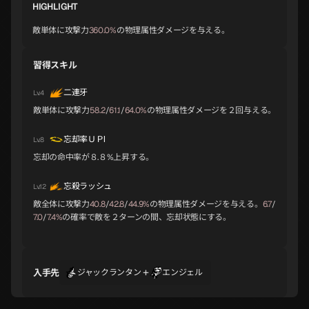
HIGHLIGHT
敵単体に攻撃力
360.0%
の物理属性ダメージを与える。
バフォメット
ヨシツネ
アリス
A
A
A
習得スキル
二連牙
Lv.4
オロバス
スラオシャ
ノルン
A
B
B
敵単体に攻撃力
58.2
/
61.1
/
64.0%
の物理属性ダメージを２回与える。
忘却率ＵＰⅠ
Lv.8
ジークフリード
チェルノボグ
ナルキッソス
忘却の命中率が８.８%上昇する。
B
B
B
忘殺ラッシュ
Lv.12
敵全体に攻撃力
40.8
/
42.8
/
44.9%
の物理属性ダメージを与える。
6.7
/
オオクニヌシ
ラミア
セタンタ
7.0
/
7.4%
の確率で敵を２ターンの間、忘却状態にする。
B
B
B
+
入手先
ジャックランタン
エンジェル
トランペッター
イシス
ラクシュミ
B
B
B