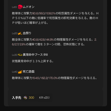
ミトラス
ティターニア
サラスヴァティ
ムドオン
Lv.10
C
C
C
敵単体に攻撃力
90.6
/
99.3
/
108.0%
の呪怨属性ダメージを与える。Ｈ
Ｐ５０%以下の敵に低確率で呪怨属性の即死効果を与える。敵のＨ
Ｐが低いほど確率が上がる。
アプサラス
リリス
アヌビス
血祭り
Lv.20
C
C
C
敵全体に攻撃力
40.8
/
42.8
/
44.9%
の物理属性ダメージを与える。
2.
6
/
2.7
/
2.9%
の確率で敵を３ターンの間、恐怖状態にする。
異常命中ブースタⅢ
Lv.30
パズス
ベルフェゴール
ヤタガラス
C
C
C
状態異常命中が１３%上昇する。
死亡遊戯
Lv.40
敵単体に攻撃力
154.5
/
162.2
/
170.0%
の物理属性ダメージを与える。
ギリメカラ
クー・フーリン
アラハバキ
C
C
C
入手先
300
KR v2.1.1
ネコショウグン
だいそうじょう
リャナンシー
C