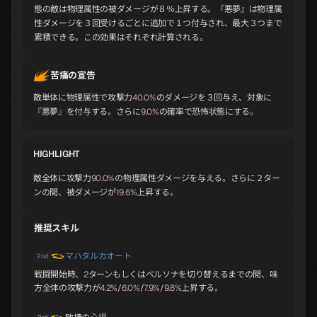
A
A
A
態の敵は物理属性の被ダメージが８％上昇する。『悪夢』は物理属
性ダメージを３回受けるごとに追加で１つ付与され、最大３つまで
累積できる。この効果はそれぞれ計算される。
シヴァ
トール
メルキセデク
苦痛の宣告
A
A
A
敵単体に物理属性で攻撃力
40.0%
のダメージを３回与え、対象に
『悪夢』を付与する。さらに
9.0%
の確率で恐怖状態にする。
バフォメット
ヨシツネ
アリス
A
A
A
HIGHLIGHT
敵全体に攻撃力
90.0%
の物理属性ダメージを与える。さらに２ター
ンの間、被ダメージが
19.6%
上昇する。
オロバス
スラオシャ
ノルン
A
B
B
推奨スキル
マハタルカオート
2nd
戦闘開始時、
2
ターンもしくはペルソナを切り替えるまでの間、味
ジークフリード
チェルノボグ
ナルキッソス
方全体の攻撃力が
4.2%
/
6.0%
/
7.9%
/
9.8%
上昇する。
B
B
B