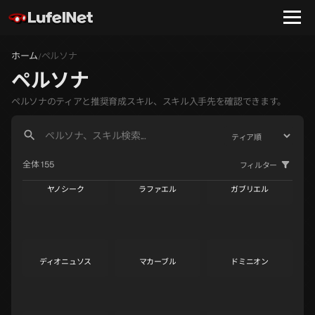
ホーム
ペルソナ
/
ペルソナ
ペルソナのティアと推奨育成スキル、スキル入手先を確認できます。
全体 155
フィルター
ヤノシーク
ラファエル
ガブリエル
S
S
S
ディオニュソス
マカーブル
ドミニオン
S
S
S