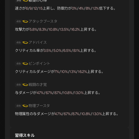
敏捷の心得
3rd
速さが
6
/
9
/
12
/
15
上昇し、防御力が
0%
/
4%
/
8%
/
12%
低下する。
オオクニヌシ
ラミア
セタンタ
アタックブースタ
B
B
B
4th
攻撃力が
5.8%
/
8.3%
/
10.8%
/
13.5%
/
16.2%
上昇する。
アドバイス
4th
トランペッター
イシス
ラクシュミ
クリティカル率が
3.5%
/
5.0%
/
6.5%
/
8.1%
上昇する。
B
B
B
ピンポイント
4th
クリティカルダメージが
7%
/
10%
/
13%
/
16.2%
上昇する。
パールヴァティ
クシナダヒメ
キングフロスト
戦闘の才覚
4th
B
B
B
与ダメージが
4.7%
/
6.7%
/
8.7%
/
10.8%
/
13.0%
上昇する。
物理ブースタ
4th
物理属性の与ダメージが
4.7%
/
6.7%
/
8.7%
/
10.8%
/
13.0%
上昇する。
ジャアクフロスト
ジャターユ
ヤマタノオロチ
B
B
C
習得スキル