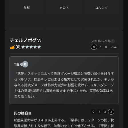
年獣
ソロネ
ユルング
S
S
S
コウモクテン
ジコクテン
サヒモチノカミ
チェルノボグ
S
S
A
スキルレベル
6
7
8
ALL
TIER
B
コウリュウ
サキュバス
アメノウズメ
A
A
A
『悪夢』スタックによって物理ダメージ増加と防御力減少を付与す
るペルソナ。怪盗キラと組ませる相方として実装されたが、キラが
与える持続ダメージは防御力減少の影響を受けず、スキルダメージ
主体の意識
6
運用では貫通を最大まで伸ばすため、実際の効率はあ
サンダルフォン
ヴィシュヌ
スルト
まり高くない。
A
A
A
0
1
2
3
死の静寂Ⅲ
状態異常命中が３４.９％上昇する。『悪夢』は、２ターンの間、状
ザオウゴンゲン
ビシャモンテン
ヴァスキ
態異常抵抗を１５％低下、防御力を１０％低下させる。『悪夢』状