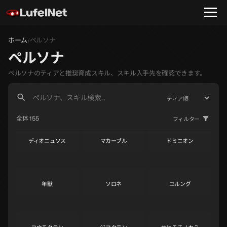
ホーム
ペルソナ
/
ペルソナ
ペルソナのティアと推奨育成スキル、スキル入手先を確認できます。
ヤノシーク
ラファエル
ガブリエル
S
S
S
全体 155
フィルター
ディオニュソス
マカーブル
ドミニオン
S
S
S
年獣
ソロネ
ユルング
S
S
S