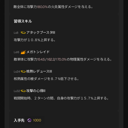
敵全体に攻撃力
180.0%
の火炎属性ダメージを与える。
オロバス
スラオシャ
ノルン
習得スキル
A
B
B
アタックブースタⅢ
Lv.8
攻撃力が１０.８%上昇する。
ジークフリード
チェルノボグ
ナルキッソス
B
B
B
メガトンレイド
Lv.16
敵単体に攻撃力
154.5
/
162.2
/
170.0%
の物理属性ダメージを与える。
オオクニヌシ
ラミア
セタンタ
B
B
B
核熱レデュースⅢ
Lv.24
核熱属性の被ダメージを８.７%低下させる。
攻撃の心得Ⅲ
Lv.32
トランペッター
イシス
ラクシュミ
B
B
B
戦闘開始時、２ターンの間、自身の攻撃力が１５.７%上昇する。
パールヴァティ
クシナダヒメ
キングフロスト
入手先
B
B
B
1000