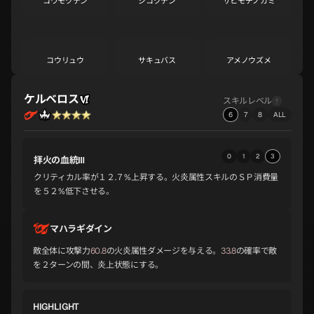
コウモクテン
ジコクテン
サヒモチノカミ
S
S
A
コウリュウ
サキュバス
アメノウズメ
A
A
A
ケルベロス
スキルレベル
6
7
8
ALL
サンダルフォン
ヴィシュヌ
スルト
A
A
A
0
1
2
3
拝火の血統Ⅲ
クリティカル率が１２.７%上昇する。火炎属性スキルのＳＰ消費量
ザオウゴンゲン
ビシャモンテン
ヴァスキ
A
A
A
を５２%低下させる。
マハラギダイン
シヴァ
トール
メルキセデク
A
A
A
敵全体に攻撃力
60.8
の火炎属性ダメージを与える。
33.8
の確率で敵
を２ターンの間、炎上状態にする。
バフォメット
ヨシツネ
アリス
HIGHLIGHT
A
A
A