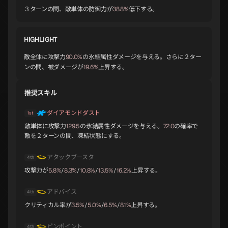
３ターンの間、敵単体の防御力が
38.8%
低下する。
バフォメット
ヨシツネ
アリス
A
A
A
HIGHLIGHT
敵全体に攻撃力
90.0%
の氷結属性ダメージを与える。さらに２ター
ンの間、被ダメージが
19.6%
上昇する。
オロバス
スラオシャ
ノルン
A
B
B
推奨スキル
ダイアモンドダスト
1st
ジークフリード
チェルノボグ
ナルキッソス
敵単体に攻撃力
129.5
の氷結属性ダメージを与える。
72.0
の確率で
B
B
B
敵を２ターンの間、凍結状態にする。
アタックブースタ
4th
攻撃力が
5.8%
/
8.3%
/
10.8%
/
13.5%
/
16.2%
上昇する。
オオクニヌシ
ラミア
セタンタ
B
B
B
アドバイス
4th
クリティカル率が
3.5%
/
5.0%
/
6.5%
/
8.1%
上昇する。
トランペッター
イシス
ラクシュミ
ピンポイント
4th
B
B
B