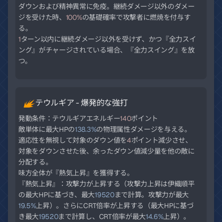
ダウンおよび精神異常に免疫。継続ダメージ以外のダメー
ジを受けた時、
100%
の基礎確率で攻撃者に燃焼を付与す
1
ターン以内に継続ダメージ以外を受けず、かつ『全力スイ
ング』がチャージされている場合、『全力スイング』を放
つ。
テウルギア - 爆発的な強打
発動条件：テウルギアエネルギー
140
ポイント
敵単体に最大HPの
138.3%
の物理属性ダメージを与える。
適応性を無視して対象のダウン値を
4
ポイント減少させ、
対象をダウンさせた後、余ったダウン値減少量を他の敵に
分配する。
味方全体が『熱気上昇』を獲得する。
『熱気上昇』：攻撃力が上昇する（攻撃力上昇は伊織順平
の最大HPに基づき、最大
19520
まで計算。攻撃力が最大
19.5%
上昇）。さらにCRT倍率が上昇する（最大HPに基づ
き最大
19520
まで計算し、CRT倍率が最大
14.6%
上昇）。