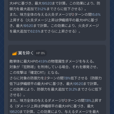
大HPに基づき、最大
19520
まで計算。この効果により、防
御力を最大追加で
31.2%
までさらに低下させる）。
また、味方全体の与える火炎ダメージが
2
ターンの間
15.6%
上昇する（火炎ダメージ上昇は伊織順平の最大HPに基づ
き、最大
19520
まで計算。この効果により、火炎ダメージ
を最大追加で
62.5%
までさらに上昇させる）。
翼を砕く
HP 8%
敵単体に最大HPの
41.9%
の物理属性ダメージを与える。
対象が『狂熱球』を所持している場合、それを爆発させ、
この攻撃は『確定CRT』となる。
さらに対象の防御力を
2
ターンの間
7.8%
低下させる（防御力
低下は伊織順平の最大HPに基づき、最大
19520
まで計算。
この効果により、防御力を最大追加で
31.2%
までさらに低下
させる）。
また、味方全体の与えるダメージが
2
ターンの間
7.8%
上昇す
る（ダメージ上昇は伊織順平の最大HPに基づき、最大
19520
まで計算。この効果により、与えるダメージを最大