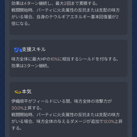
効果は
4
ターン継続し、最大
2
回まで累積する。
戦闘開始時、パーティに火炎属性の反抗または支配の味方
がいる場合、自身のテウルギアエネルギー基本回復量が
2
倍になる。
支援スキル
味方全体に最大HPの
10%
に相当するシールドを付与する。
効果は
3
ターン継続。
本気
伊織順平がフィールドにいる間、味方全体の攻撃力が
30.0%
上昇する。
戦闘開始時、パーティに火炎属性の反抗または支配の味方
がいる場合、味方全体の与えるダメージが追加で
12.0%
上昇
する。