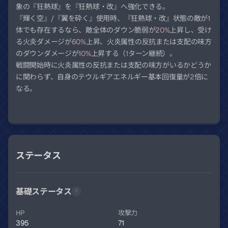
象の『狂熱球』を『狂熱球・改』へ強化できる。
『輝く空』/『翼を砕く』使用時、『狂熱球・改』状態の敵が
1
体でも存在するなら、敵全体のダウン脆弱が
20%
上昇し、受け
る火炎ダメージが
60%
上昇、火炎属性の反抗または支配の味方
のダウンダメージが
10%
上昇する（
1
ターン継続）。
戦闘開始時に火炎属性の反抗または支配の味方がいるかどうか
に関わらず、自身のテウルギアエネルギー基本回復量が
2
倍に
なる。
ステータス
基礎ステータス
HP
攻撃力
395
71