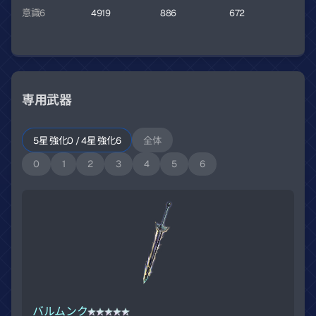
意識6
4919
886
672
専用武器
5星 強化0 / 4星 強化6
全体
0
1
2
3
4
5
6
バルムンク