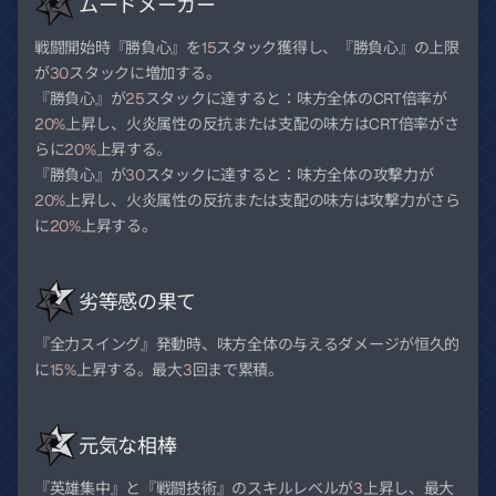
ムードメーカー
戦闘開始時『勝負心』を
15
スタック獲得し、『勝負心』の上限
が
30
スタックに増加する。
『勝負心』が
25
スタックに達すると：味方全体のCRT倍率が
20%
上昇し、火炎属性の反抗または支配の味方はCRT倍率がさ
らに
20%
上昇する。
『勝負心』が
30
スタックに達すると：味方全体の攻撃力が
20%
上昇し、火炎属性の反抗または支配の味方は攻撃力がさら
に
20%
上昇する。
劣等感の果て
『全力スイング』発動時、味方全体の与えるダメージが恒久的
に
15%
上昇する。最大
3
回まで累積。
元気な相棒
『英雄集中』と『戦闘技術』のスキルレベルが
3
上昇し、最大