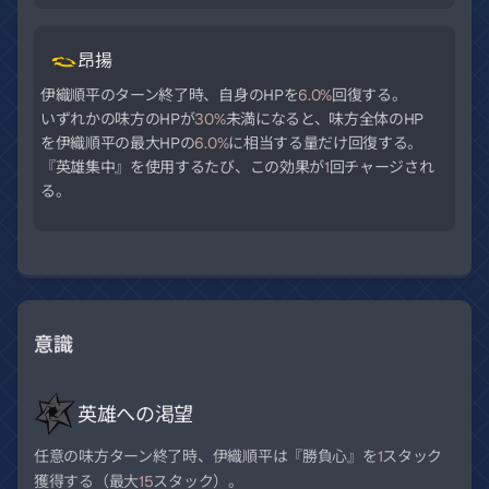
昂揚
伊織順平のターン終了時、自身のHPを
6.0%
回復する。
いずれかの味方のHPが
30%
未満になると、味方全体のHP
を伊織順平の最大HPの
6.0%
に相当する量だけ回復する。
『英雄集中』を使用するたび、この効果が
1
回チャージされ
る。
意識
英雄への渇望
任意の味方ターン終了時、伊織順平は『勝負心』を
1
スタック
獲得する（最大
15
スタック）。