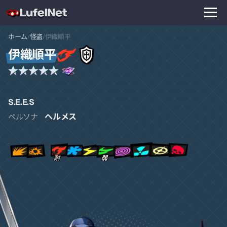
ホーム
怪盗
伊織順平
/
/
伊織順平
S.E.E.S
ヘルメス
ペルソナ
耐
弱