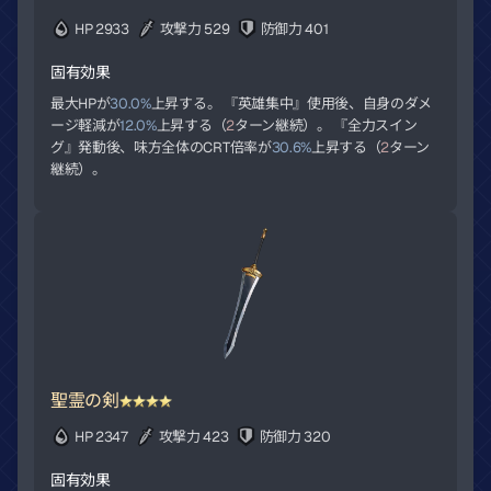
HP 2933
攻撃力 529
防御力 401
固有効果
最大HPが
30.0%
上昇する。 『英雄集中』使用後、自身のダメ
ージ軽減が
12.0%
上昇する（
2
ターン継続）。 『全力スイン
グ』発動後、味方全体のCRT倍率が
30.6%
上昇する（
2
ターン
継続）。
聖霊の剣
HP 2347
攻撃力 423
防御力 320
固有効果