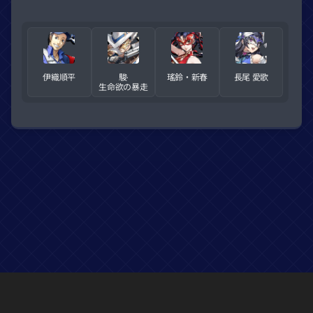
伊織順平
駿·
瑤鈴・新春
長尾 愛歌
生命欲の暴走
※ ルフェルネットは個人が作成した非公式ペルソナ5X情報提供サイトで、