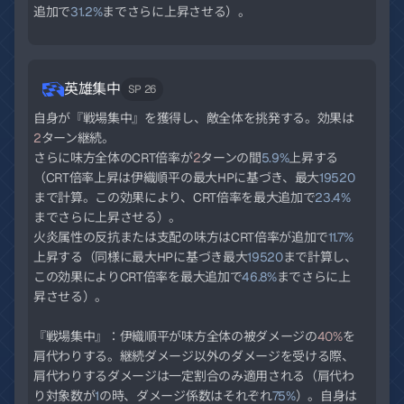
追加で
31.2%
までさらに上昇させる）。
英雄集中
SP 26
自身が『戦場集中』を獲得し、敵全体を挑発する。効果は
2
ターン継続。
さらに味方全体のCRT倍率が
2
ターンの間
5.9%
上昇する
（CRT倍率上昇は伊織順平の最大HPに基づき、最大
19520
まで計算。この効果により、CRT倍率を最大追加で
23.4%
までさらに上昇させる）。
火炎属性の反抗または支配の味方はCRT倍率が追加で
11.7%
上昇する（同様に最大HPに基づき最大
19520
まで計算し、
この効果によりCRT倍率を最大追加で
46.8%
までさらに上
昇させる）。
『戦場集中』：伊織順平が味方全体の被ダメージの
40%
を
肩代わりする。継続ダメージ以外のダメージを受ける際、
肩代わりするダメージは一定割合のみ適用される（肩代わ
り対象数が
1
の時、ダメージ係数はそれぞれ
75%
）。自身は