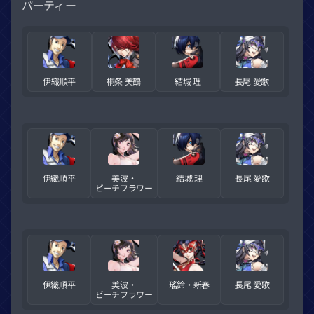
パーティー
伊織順平
桐条 美鶴
結城 理
長尾 愛歌
伊織順平
美波・
結城 理
長尾 愛歌
ビーチフラワー
伊織順平
美波・
瑤鈴・新春
長尾 愛歌
ビーチフラワー