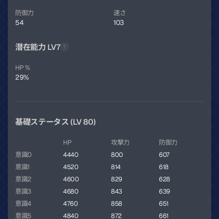
防御力
速さ
54
103
潜在能力 LV7
HP %
29%
基礎ステータス (LV 80)
HP
攻撃力
防御力
意識0
4440
800
607
意識1
4520
814
618
意識2
4600
829
628
意識3
4680
843
639
意識4
4760
858
651
意識5
4840
872
661