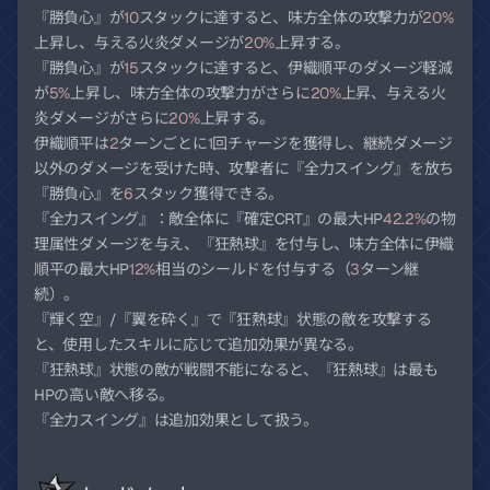
『勝負心』が
10
スタックに達すると、味方全体の攻撃力が
20%
上昇し、与える火炎ダメージが
20%
上昇する。
『勝負心』が
15
スタックに達すると、伊織順平のダメージ軽減
が
5%
上昇し、味方全体の攻撃力がさらに
20%
上昇、与える火
炎ダメージがさらに
20%
上昇する。
伊織順平は
2
ターンごとに
1
回チャージを獲得し、継続ダメージ
以外のダメージを受けた時、攻撃者に『全力スイング』を放ち
『勝負心』を
6
スタック獲得できる。
『全力スイング』：敵全体に『確定CRT』の最大HP
42.2%
の物
理属性ダメージを与え、『狂熱球』を付与し、味方全体に伊織
順平の最大HP
12%
相当のシールドを付与する（
3
ターン継
続）。
『輝く空』/『翼を砕く』で『狂熱球』状態の敵を攻撃する
と、使用したスキルに応じて追加効果が異なる。
『狂熱球』状態の敵が戦闘不能になると、『狂熱球』は最も
HPの高い敵へ移る。
『全力スイング』は追加効果として扱う。