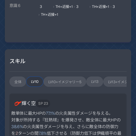
意識 6
3
›
TH+近接+1
›
3
›
TH+近接+1
›
3
›
TH+近接+1
スキル
LV10
LV13
全体
LV10+イメジャリー5
LV13+イメジャリ
輝く空
SP 23
敵単体に最大HPの
77.1%
の火炎属性ダメージを与える。
対象が所持する『狂熱球』を爆発させ、敵全体に最大HPの
38.6%
の火炎属性ダメージを与え、さらに敵全体の防御力
を
2
ターンの間
7.8%
低下させる（防御力低下は伊織順平の最