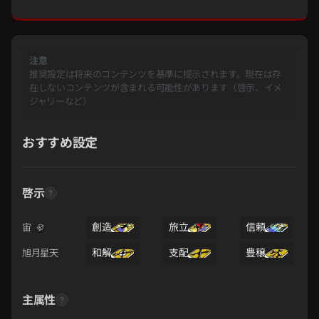
注意
推奨設定は将来のコンテンツを基準に提示されます。現在は存
在しないコンテンツが含まれる可能性があります（啓示、イメ
ジャリーなど）
おすすめ設定
啓示
創造
旅立
信頼
宙
和解
支配
豊穣
旭月星天
主属性