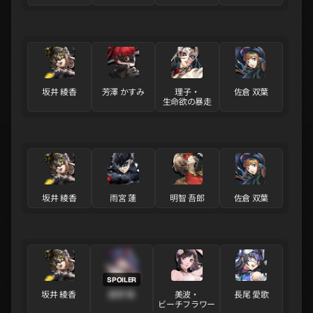
坂井 綾香
芳澤 かすみ
理子・
佐倉 双葉
生命欲の暴走
坂井 綾香
雨宮 蓮
明智 吾郎
佐倉 双葉
坂井 綾香
鹿野 莓
美波・
長尾 愛歌
ビーチフラワー