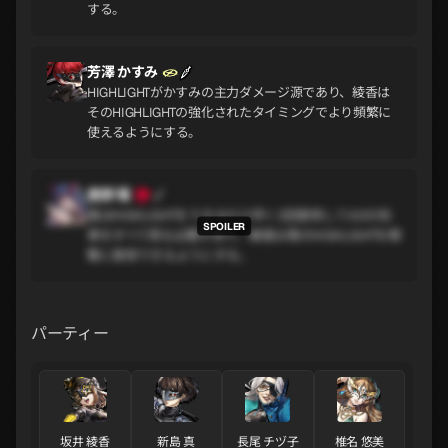
する。
芳澤 かすみ
HIGHLIGHTがかすみの主力ダメージ源であり、綾香は
そのHIGHLIGHTの強化されたタイミングでより頻繁に
使えるようにする。
鹿野 莓
苺はHIGHLIGHTをできるだけ早く3回使用してA0の効
果をすべて得る必要があり、綾香は苺のHIGHLIGHTを頻
繁に使用できるようにする。
パーティー
坂井 綾香
新島 真
長尾 チヅ子
椎名 悠美