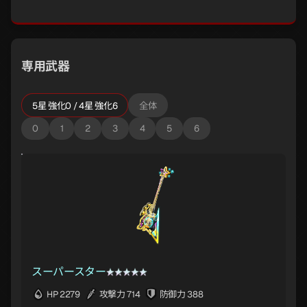
専用武器
5星 強化0 / 4星 強化6
全体
0
1
2
3
4
5
6
スーパースター
HP 2279
攻撃力 714
防御力 388