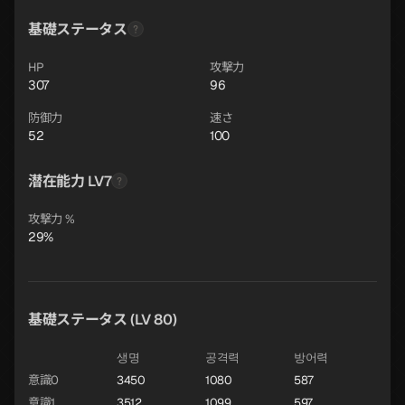
基礎ステータス
HP
攻撃力
307
96
防御力
速さ
52
100
潜在能力 LV7
攻撃力 %
29%
基礎ステータス (LV 80)
생명
공격력
방어력
意識0
3450
1080
587
意識1
3512
1099
597