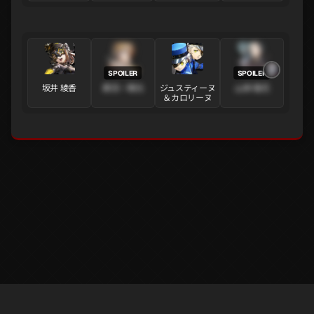
坂井 綾香
素羽・晴光
ジュスティーヌ
山岸 風花
＆カロリーヌ
※ ルフェルネットは個人が作成した非公式ペルソナ5X情報提供サイトで、