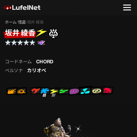
ホーム
怪盗
坂井 綾香
/
/
坂井 綾香
CHORD
コードネーム
カリオペ
ペルソナ
弱
耐