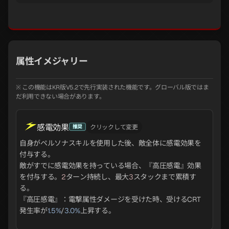
属性イメジャリー
※ この機能はKR版V5.2で先行実装された機能です。グローバル版ではま
だ利用できない場合があります。
感電効果
推奨
クリックして変更
自身がペルソナスキルを使用した後、敵全体に感電効果を
付与する。
敵がすでに感電効果を持っている場合、『高圧感電』効果
を付与する。
2
ターン持続し、最大
3
スタックまで累積す
る。
『高圧感電』：電撃属性ダメージを受けた時、受けるCRT
発生率が
1.5%
/
3.0%
上昇する。