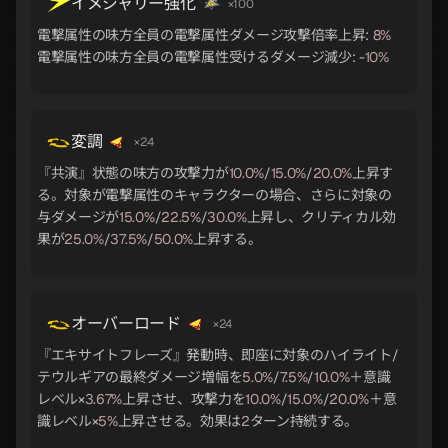
イメジャリー強化
×100
電撃属性の味方全員の電撃属性ダメージ攻撃倍率上昇:
8%
電撃属性の味方全員の電撃属性受けるダメージ減少: -
10%
変調
×24
『共演』状態の味方の攻撃力が
10.0%
/
15.0%
/
20.0%
上昇す
る。対象が電撃属性のキャラクターの場合、さらに対象の
与ダメージが
15.0%
/
22.5%
/
30.0%
上昇し、クリティカル効
果が
25.0%
/
37.5%
/
50.0%
上昇する。
オーバーロード
×24
『エキサイトフレーズ』発動時、即座に対象のハイライト/
テウルギアの最終ダメージ増幅を
5.0%
/
7.5%
/
10.0%
＋意識
レベル×
3.67%
上昇させ、攻撃力を
10.0%
/
15.0%
/
20.0%
＋意
識レベル×
5%
上昇させる。効果は
2
ターン持続する。