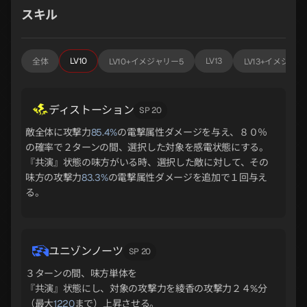
スキル
LV10
LV13
全体
LV10+イメジャリー5
LV13+イメジャリ
ディストーション
SP 20
敵全体に攻撃力
85.4%
の電撃属性ダメージを与え、８０％
の確率で２ターンの間、選択した対象を感電状態にする。
『共演』状態の味方がいる時、選択した敵に対して、その
味方の攻撃力
83.3%
の電撃属性ダメージを追加で１回与え
る。
ユニゾンノーツ
SP 20
３ターンの間、味方単体を
『共演』状態にし、対象の攻撃力を綾香の攻撃力２４%分
（最大
1220
まで）上昇させる。