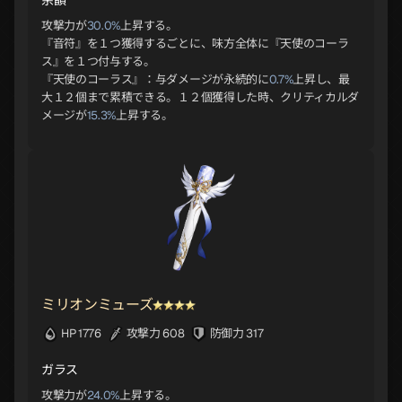
攻撃力が
30.0%
上昇する。
『音符』を１つ獲得するごとに、味方全体に『天使のコーラ
ス』を１つ付与する。
『天使のコーラス』：与ダメージが永続的に
0.7%
上昇し、最
大１２個まで累積できる。１２個獲得した時、クリティカルダ
メージが
15.3%
上昇する。
ミリオンミューズ
HP 1776
攻撃力 608
防御力 317
ガラス
攻撃力が
24.0%
上昇する。