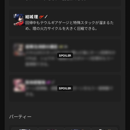
結城 理
回帰中もテウルギアゲージと特殊スタックが溜まるた
め、理の火力サイクルを大きく圧縮できる。
星輝·生命欲の暴走
スキル2のスタックを十分に積んだ後にターン回帰をか
ければ、ショウキ・暗夜の主力ダメージ区間をもう一
度再現できる。
梨本成瑠海
ターン回帰後、成瑠海の追加ターンをもう一度発動で
きる。
パーティー