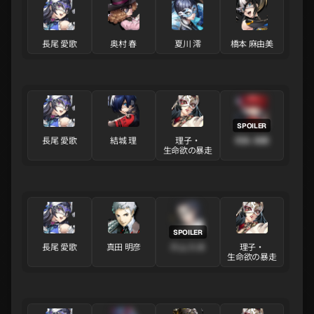
長尾 愛歌
奥村 春
夏川 澪
橋本 麻由美
長尾 愛歌
結城 理
理子・
桐条 美鶴
生命欲の暴走
長尾 愛歌
真田 明彦
片山 久未
理子・
生命欲の暴走