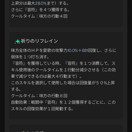
上昇分は最大
28.0%
まで）する。
さらに『音符』を４つ獲得する。
クールタイム：味方の行動４回
祈りのリフレイン
味方全体のＨＰを愛歌の攻撃力
10.0%
＋
681
回復し、さらに
弱体を１つ打ち消す。
『音符』を獲得している時、『音符』を１つ消費して、ス
キル使用後のクールタイムを１行動分減少させる（この効
果で減少できるのは最大４行動まで）。
このスキルを選択して使用した場合は回復量が５０%上昇
する。
クールタイム：味方の行動８回
自動効果：戦闘中『音符』を１２個獲得するごとに、この
スキルの回復効果が１回発動する。