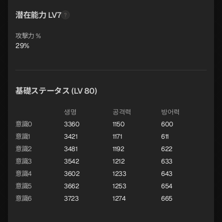
潜在能力 LV7
攻撃力 %
29%
基礎ステータス (LV 80)
생명
공격력
방어력
意識0
3360
1150
600
意識1
3421
1171
611
意識2
3481
1192
622
意識3
3542
1212
633
意識4
3602
1233
643
意識5
3662
1253
654
意識6
3723
1274
665