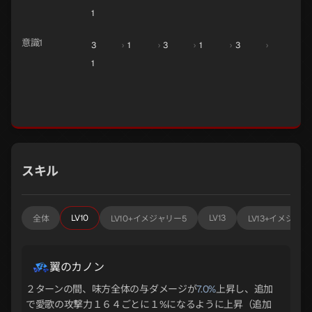
1
意識1
3
›
1
›
3
›
1
›
3
›
1
スキル
LV10
LV13
全体
LV10+イメジャリー5
LV13+イメジャリ
翼のカノン
２ターンの間、味方全体の与ダメージが
7.0%
上昇し、追加
で愛歌の攻撃力１６４ごとに１%になるように上昇（追加