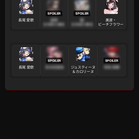
長尾 愛歌
星輝·
駿·
美波・
生命欲の暴走
生命欲の暴走
ビーチフラワー
長尾 愛歌
梨本成瑠海
ジュスティーヌ
桐条 美鶴
＆カロリーヌ