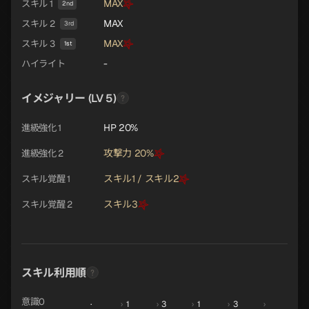
MAX
スキル 1
2nd
MAX
スキル 2
3rd
MAX
スキル 3
1st
-
ハイライト
イメジャリー (LV 5)
HP 20%
進級強化 1
攻撃力 20%
進級強化 2
スキル1 / スキル2
スキル覚醒 1
スキル3
スキル覚醒 2
スキル利用順
意識0
·
›
1
›
3
›
1
›
3
›