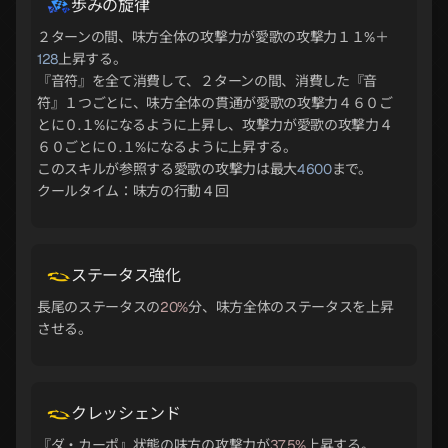
歩みの旋律
２ターンの間、味方全体の攻撃力が愛歌の攻撃力１１%＋
128
上昇する。
『音符』を全て消費して、２ターンの間、消費した『音
符』１つごとに、味方全体の貫通が愛歌の攻撃力４６０ご
とに０.１%になるように上昇し、攻撃力が愛歌の攻撃力４
６０ごとに０.１%になるように上昇する。
このスキルが参照する愛歌の攻撃力は最大
4600
まで。
クールタイム：味方の行動４回
ステータス強化
長尾のステータスの
20%
分、味方全体のステータスを上昇
させる。
クレッシェンド
『ダ・カーポ』状態の味方の攻撃力が
37.5%
上昇する。