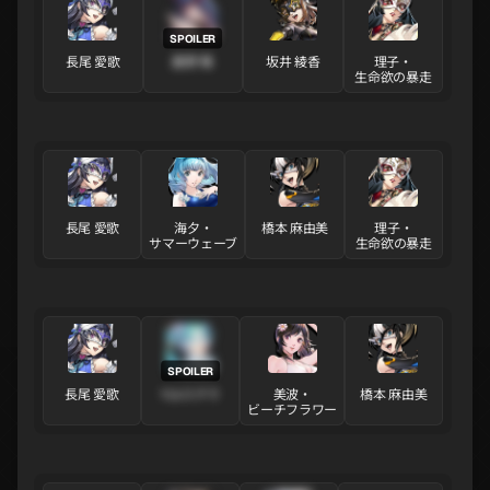
長尾 愛歌
鹿野 莓
坂井 綾香
理子・
生命欲の暴走
長尾 愛歌
海夕・
橋本 麻由美
理子・
サマーウェーブ
生命欲の暴走
長尾 愛歌
YUI·ステラ
美波・
橋本 麻由美
ビーチフラワー