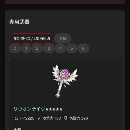
専用武器
5星 強化0 / 4星 強化6
全体
0
1
2
3
4
5
6
リヴオンライヴ
HP 2220
攻撃力 760
防御力 396
余韻