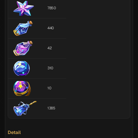
7850
440
42
310
10
1385
Detail