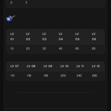
2
3
LV
LV
LV
LV
LV
LV
01
02
03
04
05
06
10
20
30
45
65
85
LV 07
LV 08
LV 09
LV 10
LV 11
LV 12
110
135
165
200
240
280