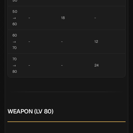
50
50
→
-
18
-
60
60
→
-
-
12
70
70
→
-
-
24
80
WEAPON (LV 80)