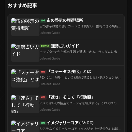
おすすめ記事
宙の啓示の獲得場所
育成
宙の啓示は他の啓示カードとは異なり、獲得できる場所
が非常に限られています。オプションもランダムである
Lufelnet Guide
ため、できるだけ多く確保し、良いオプションを得る確
率を上げることが重要です。繰り返し獲得 主要獲得場所
- 悪夢の門（バージョンごとにリセット）主要獲得場所 -
運勢占いガイド
都市生活
コンパニオショップ交換 プ...
チャプター2から都市生活で遭遇できる。ランダムに出現
するが、思ったより頻度が低く、関連するアチーブメン
Lufelnet Guide
トも存在するため、見かけるたびに試すのが良いだろ
う。
「ステータス強化」とは
戦闘
P5Xには「解明」という戦闘に参加しないポジションが
存在する。このポジションのキャラクターは各行動にク
Lufelnet Guide
ールタイムがあり、味方が行動するたびにそのクールタ
イムが減少し、一般的に味方へのバフや敵へのデバフを
与える形で機能する。
「速さ」そして「行動順」
戦闘
P5Xでは4人の怪盗でパーティを編成する。それぞれの行
動順は戦闘開始前に決定される。この順序は、限られた
Lufelnet Guide
ターン内で戦闘を行う悪夢の門や心の海において非常に
重要な価値を持つ。キャラクターの配置に関わらず、ラ
インナップに表示されている順に行動し、これは速さに
イメジャリーコア (LV100)
育成
よって決...
システムイメジャリーコア（イメジャリー活性化）は韓