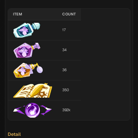
ITEM
COUNT
17
34
36
350
392k
Detail