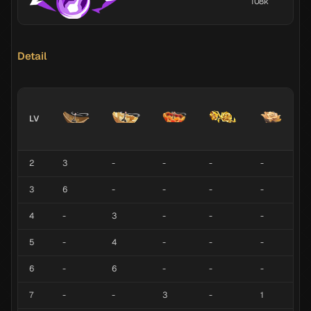
108k
Detail
LV
2
3
-
-
-
-
3
6
-
-
-
-
4
-
3
-
-
-
5
-
4
-
-
-
6
-
6
-
-
-
7
-
-
3
-
1