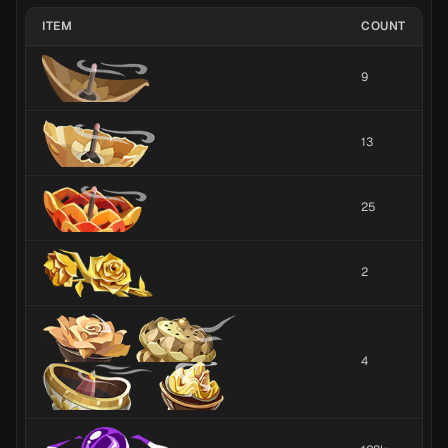
ITEM
COUNT
9
13
25
2
4