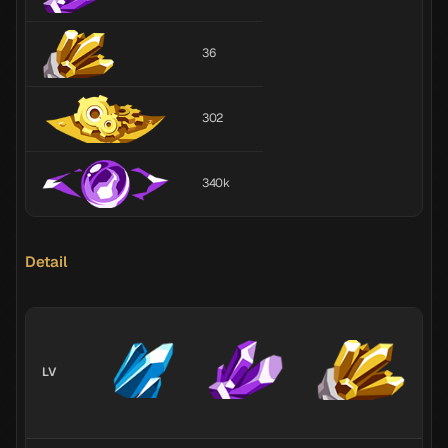
36
302
340k
Detail
LV