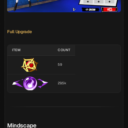
Full Upgrade
ITEM
COUNT
59
29.5k
Mindscape