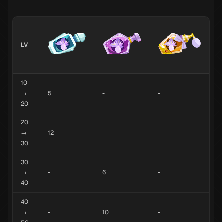
LV
10
→
5
-
-
20
20
→
12
-
-
30
30
→
-
6
-
40
40
→
-
10
-