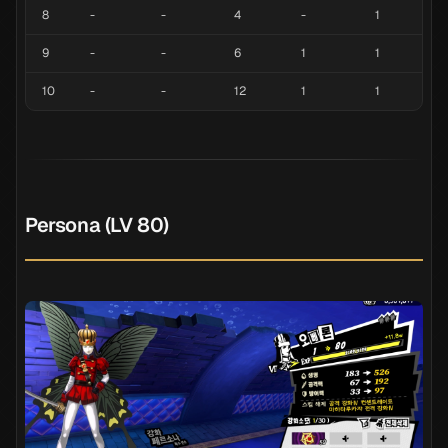
8
-
-
4
-
1
9
-
-
6
1
1
10
-
-
12
1
1
Persona (LV 80)