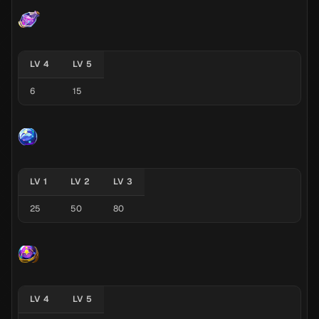
LV 4
LV 5
6
15
LV 1
LV 2
LV 3
25
50
80
LV 4
LV 5