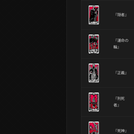
『隠者』
『運命の
輪』
『正義』
『刑死
者』
『死神』