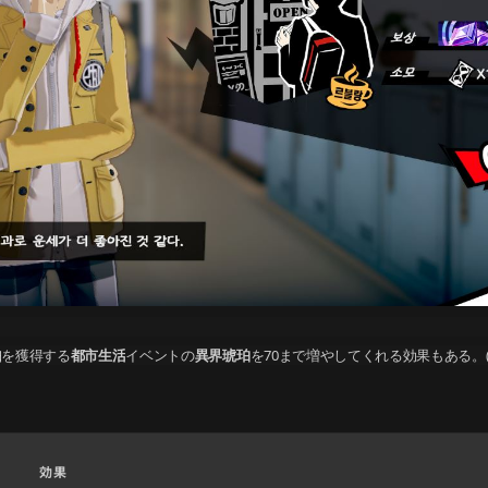
珀
を獲得する
都市生活
イベントの
異界琥珀
を70まで増やしてくれる効果もある。
効果