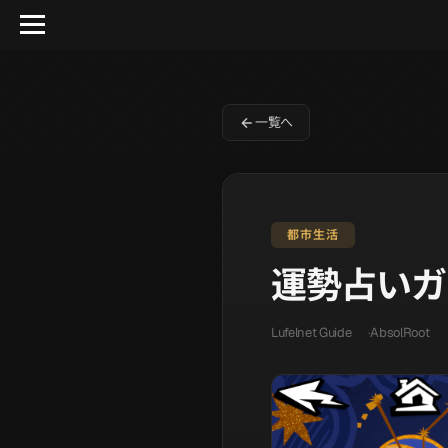
一覧へ
都市生活
運勢占いガ
Lufelnet Guide
AbsolRoot