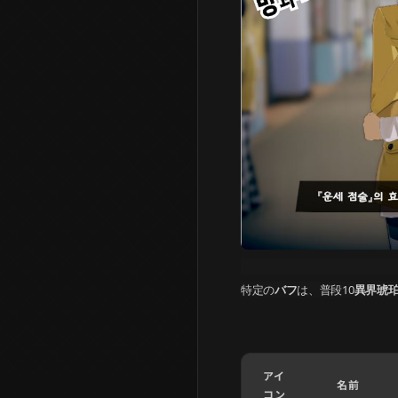
特定の
バフ
は、普段10
異界琥
アイ
名前
コン