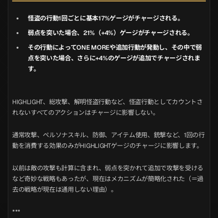
怪盗の行動1回ごとに基本17%ゲージがチャージされる。
弱点を突いた場合、21%（+4%）ゲージがチャージされる。
その行動によってONE MOREや追加行動が発動し、その中で弱
点を突いた場合、さらに+4%のゲージが追加でチャージされま
す。
HIGHLIGHT、総攻撃、解明怪盗行動など、怪盗行動としてカウントさ
れないすべてのアクションはチャージに影響しない。
通常攻撃、ペルソナスキル、防御、アイテム使用、銃撃など、1回の行
動を消費する効果のみがHIGHLIGHTゲージのチャージに影響します。
以前は敵の攻撃も計算に含まれ、弱点を突かれて追加で攻撃を受ける
など奇妙な戦略もあったが、現在はメカニズムが簡略化された（＝過
去の戦略が現在は通用しない理由）。
***