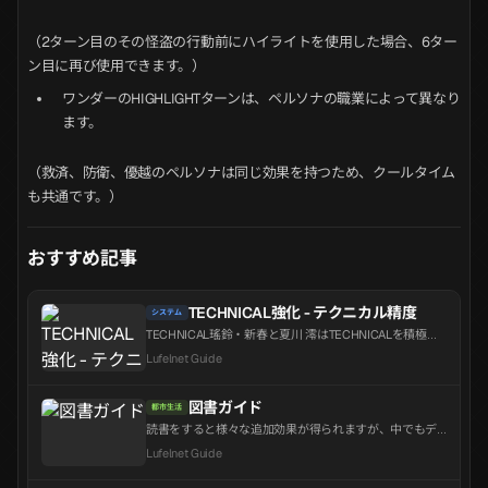
（2ターン目のその怪盗の行動前にハイライトを使用した場合、6ター
ン目に再び使用できます。）
ワンダーのHIGHLIGHTターンは、ペルソナの職業によって異なり
ます。
（救済、防衛、優越のペルソナは同じ効果を持つため、クールタイム
も共通です。）
おすすめ記事
TECHNICAL強化 - テクニカル精度
システム
TECHNICAL瑤鈴・新春と夏川 澪はTECHNICALを積極的
に活用する編成だ。TECHNICALは[炎上] [風襲] [感電] [凍
Lufelnet Guide
結]といった属性異常状態の敵に対して特定の属性攻撃を
行った際に発生する。瑤鈴・新春はスキル3による強化さ
れた近...
図書ガイド
都市生活
読書をすると様々な追加効果が得られますが、中でもデ
ートスポットの解放やアルバイト収入の増加効果は非常
Lufelnet Guide
に有用です。都市生活イベント中、通学中に地下鉄で本
を読むイベントが発生することがあります。このイベン