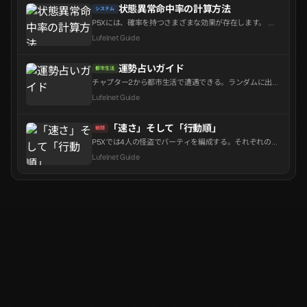
トは行動力を消費しないため、可能であれば事前に本を
状態異常命中率の計算方法
システム
用意しておくことをお勧めします。
P5Xには、確率を持つさまざまな効果が存在します。 代
表的な例としては朋子のスキル3があり、LV12の場合、基
Lufelnet Guide
礎確率81.3%で敵を睡眠状態にする確率を持っています。
しかし、朋子に啓示カードで20%以上の状態異常命中率
（Ailment Accuracy）を付与しても、敵を100%睡眠状態
運勢占いガイド
都市生活
にすること...
チャプター2から都市生活で遭遇できる。ランダムに出現
するが、思ったより頻度が低く、関連するアチーブメン
Lufelnet Guide
トも存在するため、見かけるたびに試すのが良いだろ
う。
「速さ」そして「行動順」
戦闘
P5Xでは4人の怪盗でパーティを編成する。それぞれの行
動順は戦闘開始前に決定される。この順序は、限られた
Lufelnet Guide
ターン内で戦闘を行う悪夢の門や心の海において非常に
重要な価値を持つ。キャラクターの配置に関わらず、ラ
インナップに表示されている順に行動し、これは速さに
よって決...