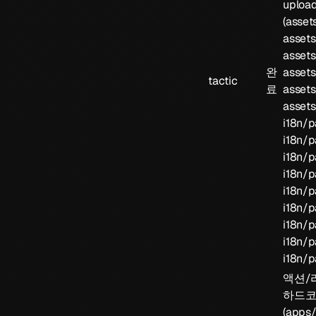
upload
(
assets
assets
assets
완
assets
tactic
료
assets
assets
i18n/p
i18n/p
i18n/p
i18n/p
i18n/p
i18n/p
i18n/p
i18n/p
i18n/p
액션/
하드코
(
apps/t