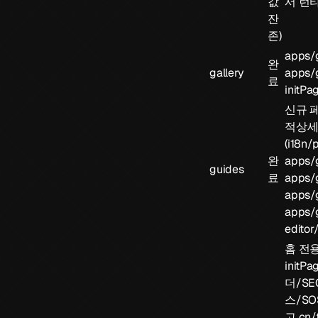
값
서 런
잔
존)
apps/g
완
gallery
apps/g
료
initPag
신규 
적상세
(
i18n/
완
apps/g
guides
료
apps/
apps/
apps/g
editor
홈 전
initPa
더/S
스/S
고
cn/