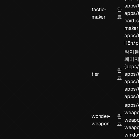
apps/t
tactic-
완
apps/t
maker
료
card.j
maker/
apps/t
i18n/p
타이틀
페이지
(
apps/t
완
tier
apps/t
료
apps/t
apps/ti
apps/t
apps/
weapon
wonder-
완
weapo
weapon
료
weapo
window