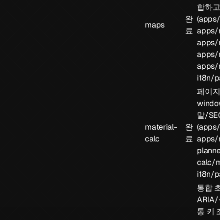
합하고 
완
(
apps/
maps
료
apps/m
apps/
apps/
apps/m
i18n/p
페이지
window
말/S
material-
완
(
apps/
calc
료
apps/m
planne
calc/m
i18n/p
통합 
ARIA
통 키