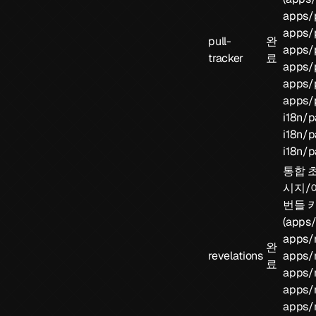
apps/p
apps/p
pull-
완
apps/p
tracker
료
apps/p
apps/p
apps/p
i18n/p
i18n/p
i18n/p
통합 초
시지/아
번들 
(
apps/
apps/r
완
revelations
apps/r
료
apps/r
apps/r
apps/r