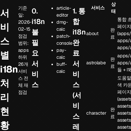
상
서비스
기준
article-
0.
1. 통
서
태
일:
editor
통합 
i18n
합
2026-
dmg-
비
페이지
02-15
calc
완
불
i18n
about
(
apps/
점검
patch-
료
스
apps/
필
완
범위:
console
apps/
apps
pay-
요
료
별
apps/a
하위
calc
완
서
서
astrolabe
apps/a
26개
buff-
료
i18n
들 +
I
서비
calc
비
비
도움말
스 전
처
스
스
색 카운
체 재
페이지
점검
(서
리
(
asset
비
assets
현
완
character
assets
스
료
assets
황
레
assets