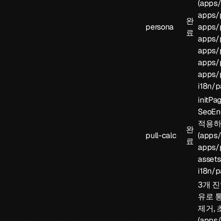
(
apps/
apps/p
완
persona
apps/p
료
apps/p
apps/p
apps/p
apps/
i18n/p
initPag
SeoEn
적용하
완
pull-calc
(
apps/p
료
apps/p
assets
i18n/p
3개 진
유로 통
제거,
(
apps/