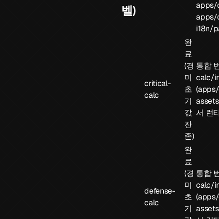
apps/c
벨)
apps/c
i18n/p
완
료
(경
통합 
미
calc/i
critical-
초
(
apps/c
calc
기
assets
값
서 런
잔
존)
완
료
(경
통합 
미
calc/i
defense-
초
(
apps/
calc
기
assets