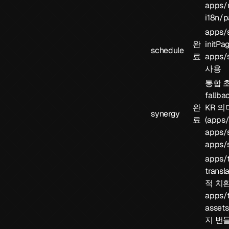
apps/r
i18n/p
apps/
완
initPa
schedule
료
apps/s
사용
통합 
fallb
완
KR 
synergy
료
(
apps/
apps/s
apps/s
apps/t
transl
적 치
apps/t
assets
지 번