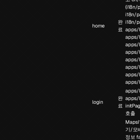
(
i18n/
i18n/p
완
i18n/p
home
료
apps/h
apps/
apps/h
apps/
apps/h
apps/
apps/
apps/h
apps/l
완
apps/l
login
료
initPag
호출
MapsI
기/모
정보 f