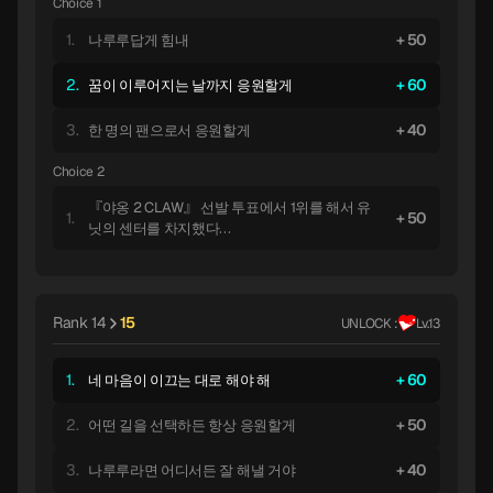
Choice 1
1.
50
나루루답게 힘내
2.
60
꿈이 이루어지는 날까지 응원할게
3.
40
한 명의 팬으로서 응원할게
Choice 2
『야옹 2 CLAW』 선발 투표에서 1위를 해서 유
1.
50
닛의 센터를 차지했다…
Rank 14
15
UNLOCK :
Lv.13
1.
60
네 마음이 이끄는 대로 해야 해
2.
50
어떤 길을 선택하든 항상 응원할게
3.
40
나루루라면 어디서든 잘 해낼 거야