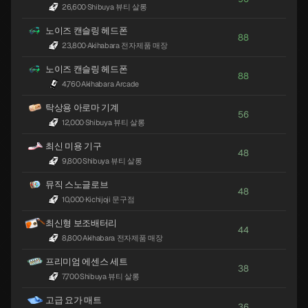
26,600
·
Shibuya 뷰티 살롱
노이즈 캔슬링 헤드폰
88
23,800
·
Akihabara 전자제품 매장
노이즈 캔슬링 헤드폰
88
4,760
·
Akihabara Arcade
탁상용 아로마 기계
56
12,000
·
Shibuya 뷰티 살롱
최신 미용 기구
48
9,800
·
Shibuya 뷰티 살롱
뮤직 스노글로브
48
10,000
·
Kichijoji 문구점
최신형 보조배터리
44
8,800
·
Akihabara 전자제품 매장
프리미엄 에센스 세트
38
7,700
·
Shibuya 뷰티 살롱
고급 요가 매트
36