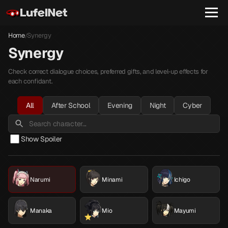
Home
Synergy
/
Synergy
Check correct dialogue choices, preferred gifts, and level-up effects for
each confidant.
All
After School
Evening
Night
Cyber
Show Spoiler
Narumi
Minami
Ichigo
Manaka
Mio
Mayumi