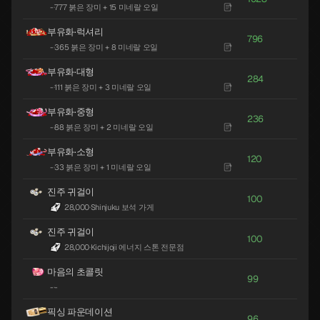
-
·
777 붉은 장미 + 15 미네랄 오일
부유화·럭셔리
796
-
·
365 붉은 장미 + 8 미네랄 오일
부유화·대형
284
-
·
111 붉은 장미 + 3 미네랄 오일
부유화·중형
236
-
·
88 붉은 장미 + 2 미네랄 오일
부유화·소형
120
-
·
33 붉은 장미 + 1 미네랄 오일
진주 귀걸이
100
28,000
·
Shinjuku 보석 가게
진주 귀걸이
100
28,000
·
Kichijoji 에너지 스톤 전문점
마음의 초콜릿
99
-
·
-
픽싱 파운데이션
96