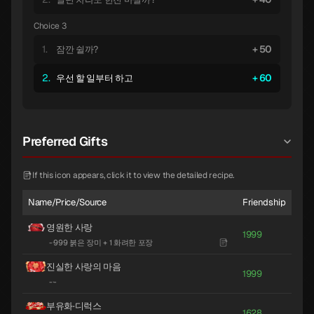
Choice 3
1.
50
잠깐 쉴까?
2.
60
우선 할 일부터 하고
Preferred Gifts
If this icon appears, click it to view the detailed recipe.
Name/Price/Source
Friendship
영원한 사랑
1999
-
·
999 붉은 장미 + 1 화려한 포장
진실한 사랑의 마음
1999
-
·
-
부유화·디럭스
1628