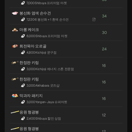
7,000
·
Shibuya 프리미엄 마켓
봉선화 염색 손수건
34
7,220
·
6 봉선화 + 1 흰색 손수건
마롱 케이크
30
6,000
·
Shibuya 프리미엄 마켓
회전목마 오르골
24
4,800
·
Kichijoji 문구점
한정판 키링
16
3,000
·
Kichijoji 에너지 스톤 전문점
한정판 키링
16
3,000
·
Akihabara 굿즈샵
막과자 패키지
16
3,000
·
Yongen-Jaya 슈퍼마켓
응원 형광봉
12
2,400
·
Shibuya 할인 상점
응원 형광봉
12