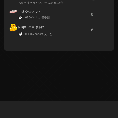
100 음악부 배지
·
음악부 포인트 교환
가정 수납 가이드
8
1,680
·
Kichijoji 문구점
러버덕 목욕 장난감
6
1,000
·
Akihabara 굿즈샵
※ LufelNet is an unofficial Persona 5X information site created by individuals.
The trademarks and copyrights of game content and materials belong to