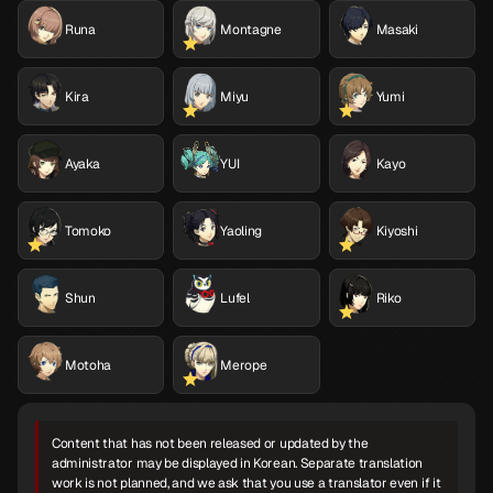
Runa
Montagne
Masaki
Kira
Miyu
Yumi
Ayaka
YUI
Kayo
Tomoko
Yaoling
Kiyoshi
Shun
Lufel
Riko
Motoha
Merope
Content that has not been released or updated by the
administrator may be displayed in Korean. Separate translation
work is not planned, and we ask that you use a translator even if it