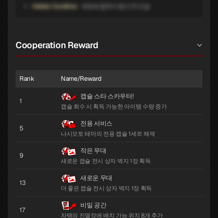
Hidden Condition
메로페 협력자 랭크 15 도달
Cooperation Reward
Rank
Name/Reward
캡슐 스타 스카우터!
1
캡슐 회수 시 획득 가능한 아이템 수량 증가
전용 서비스
5
나시모토 테마의 전용 캡슐 1세트 해제
작은 무대
9
새로운 캡슐 전시 상자 벽지 1장 획득
새로운 무대
13
더 좋은 캡슐 전시 상자 벽지 1장 획득
비밀 공간
17
자택의 진열장에 배치 가능 위치 8개 추가