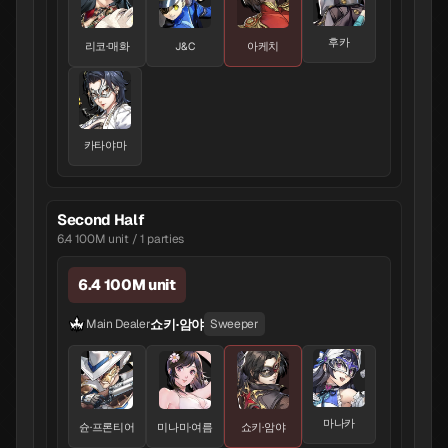
후카
리코·매화
J&C
아케치
카타야마
Second Half
6.4 100M unit / 1 parties
6.4 100M unit
쇼키·암야
Main Dealer
Sweeper
마나카
슌·프론티어
미나미·여름
쇼키·암야