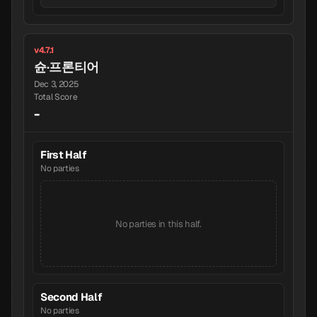
v4.7.1
슌·프론티어
Dec 3, 2025
Total Score
-
First Half
No parties
No parties in this half.
Second Half
No parties