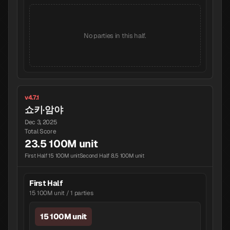
No parties in this half.
v4.7.1
쇼키·암야
Dec 3, 2025
Total Score
23.5 100M unit
First Half 15 100M unit
Second Half 8.5 100M unit
First Half
15 100M unit / 1 parties
15 100M unit