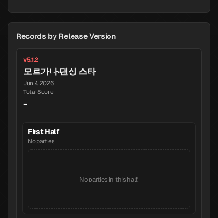
Records by Release Version
v5.1.2
모르가나·댄싱 스타
Jun 4, 2026
Total Score
-
First Half
No parties
No parties in this half.