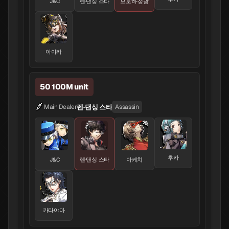
J&C
렌·댄싱 스타
모토하·청광
아야카
50 100M unit
렌·댄싱 스타
Main Dealer
Assassin
후카
J&C
렌·댄싱 스타
아케치
카타야마