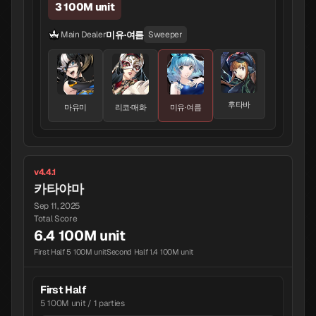
3 100M unit
미유·여름
Main Dealer
Sweeper
후타바
마유미
리코·매화
미유·여름
v4.4.1
카타야마
Sep 11, 2025
Total Score
6.4 100M unit
First Half 5 100M unit
Second Half 1.4 100M unit
First Half
5 100M unit / 1 parties