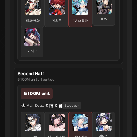
후카
리코·매화
미츠루
YUI·스텔라
이치고
Second Half
5 100M unit / 1 parties
5 100M unit
미유·여름
Main Dealer
Sweeper
마나카