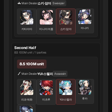
쇼키·암야
Main Dealer
Sweeper
마나카
카타야마
미나미·여름
쇼키·암야
Second Half
8.5 100M unit / 1 parties
8.5 100M unit
YUI·스텔라
Main Dealer
Assassin
후카
리코·매화
미츠루
YUI·스텔라