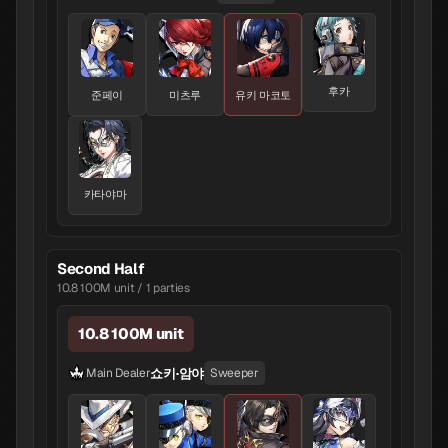
후카
준페이
미츠루
유키 마코토
카타야마
Second Half
10.8 100M unit / 1 parties
10.8 100M unit
쇼키·암야
Main Dealer
Sweeper