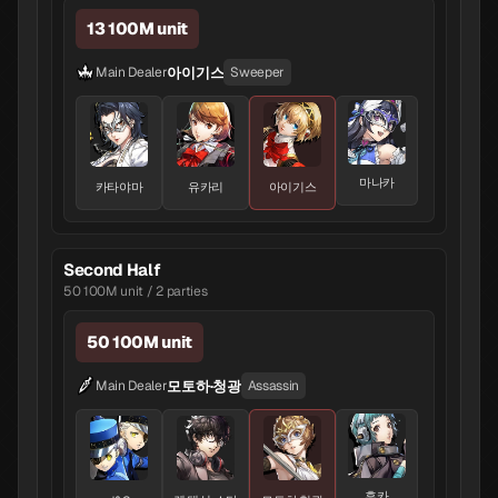
13 100M unit
아이기스
Main Dealer
Sweeper
마나카
카타야마
유카리
아이기스
Second Half
50 100M unit / 2 parties
50 100M unit
모토하·청광
Main Dealer
Assassin
후카