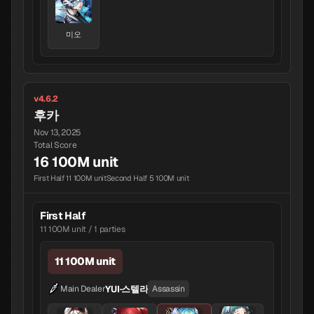
미오
v4.6.2
후카
Nov 13, 2025
Total Score
16 100M unit
First Half 11 100M unit
Second Half 5 100M unit
First Half
11 100M unit / 1 parties
11 100M unit
YUI·스텔라
Main Dealer
Assassin