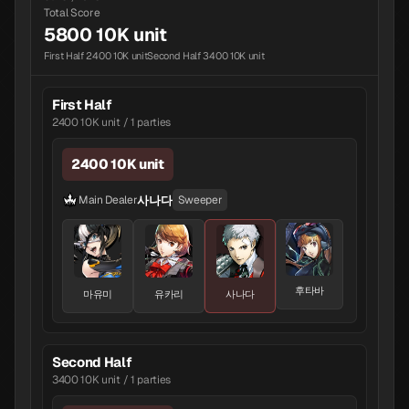
Total Score
5800 10K unit
First Half 2400 10K unit
Second Half 3400 10K unit
First Half
2400 10K unit / 1 parties
2400 10K unit
사나다
Main Dealer
Sweeper
후타바
마유미
유카리
사나다
Second Half
3400 10K unit / 1 parties