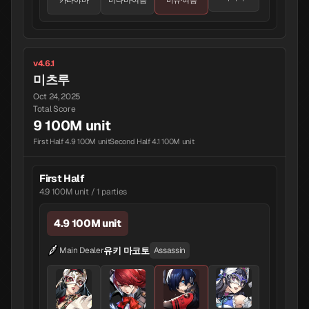
카타야마
미나미·여름
미유·여름
v4.6.1
미츠루
Oct 24, 2025
Total Score
9 100M unit
First Half 4.9 100M unit
Second Half 4.1 100M unit
First Half
4.9 100M unit / 1 parties
4.9 100M unit
유키 마코토
Main Dealer
Assassin