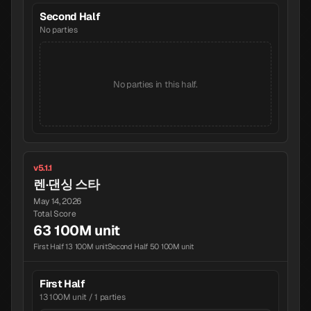
Second Half
No parties
No parties in this half.
v5.1.1
렌·댄싱 스타
May 14, 2026
Total Score
63 100M unit
First Half 13 100M unit
Second Half 50 100M unit
First Half
13 100M unit / 1 parties