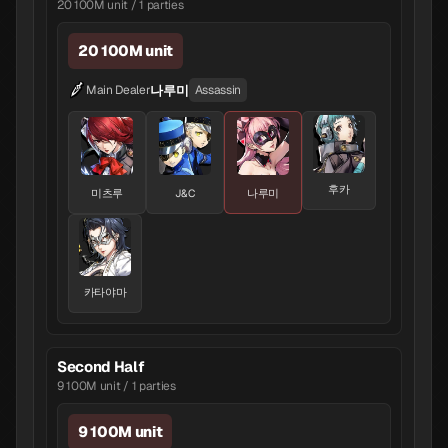
20 100M unit / 1 parties
20 100M unit
나루미
Main Dealer
Assassin
후카
미츠루
J&C
나루미
카타야마
Second Half
9 100M unit / 1 parties
9 100M unit