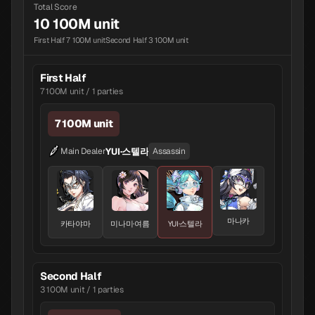
Total Score
10 100M unit
First Half 7 100M unit
Second Half 3 100M unit
First Half
7 100M unit / 1 parties
7 100M unit
YUI·스텔라
Main Dealer
Assassin
마나카
카타야마
미나미·여름
YUI·스텔라
Second Half
3 100M unit / 1 parties