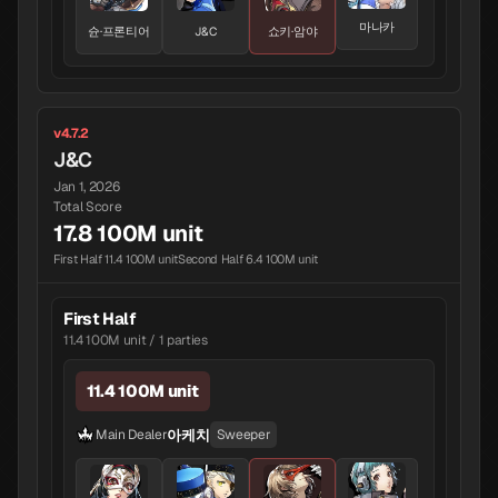
마나카
슌·프론티어
J&C
쇼키·암야
v4.7.2
J&C
Jan 1, 2026
Total Score
17.8 100M unit
First Half 11.4 100M unit
Second Half 6.4 100M unit
First Half
11.4 100M unit / 1 parties
11.4 100M unit
아케치
Main Dealer
Sweeper