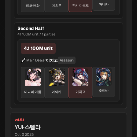
마나카
리코·매화
미츠루
유키 마코토
Second Half
4.1 100M unit / 1 parties
4.1 100M unit
이치고
Main Dealer
Assassin
후타바
미나미·여름
아야카
이치고
v4.5.1
YUI·스텔라
Oct 2, 2025