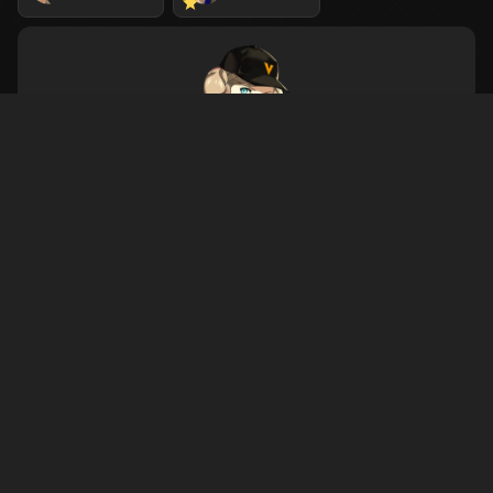
高卷杏
赛博
前置任务
热舞星夜
在意想不到的地方见到了熟悉又陌生的身影……去搭话看看吧。
完成该任务后会解锁事件任务。
协同奖励