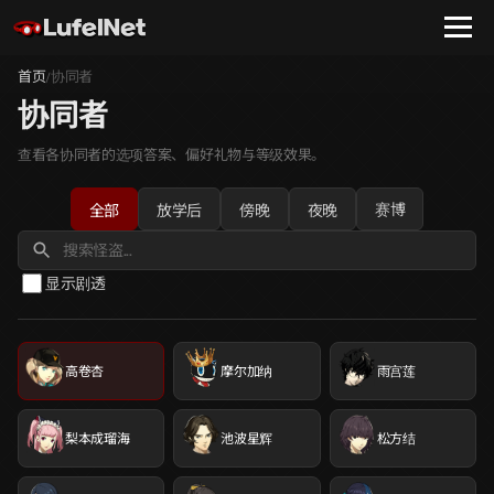
首页
协同者
/
协同者
查看各协同者的选项答案、偏好礼物与等级效果。
赛博
全部
放学后
傍晚
夜晚
显示剧透
高卷杏
摩尔加纳
雨宫莲
梨本成瑠海
池波星辉
松方结