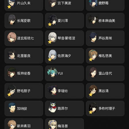
片山久未
宫下美波
鹿野莓
长尾爱歌
夏川澪
桥本麻由美
道玄坂琉七
琴音·蒙塔涅
芦谷真咲
北里基良
佐原海夕
椎名悠美
坂井绫香
YUI
富山佳代
野毛朋子
李瑶铃
黑谷清
加纳骏
路菲尔
多祢村理子
新井素羽
梅洛普