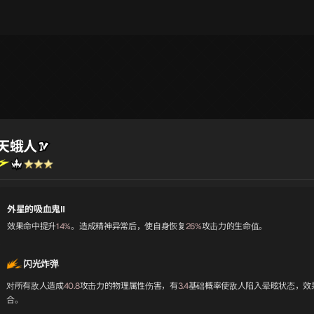
天蛾人
外星的吸血鬼Ⅱ
效果命中提升
14%
。造成精神异常后，使自身恢复
26%
攻击力的生命值。
闪光炸弹
对所有敌人造成
40.8
攻击力的物理属性伤害，有
3.4
基础概率使敌人陷入晕眩状态，效
合。