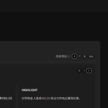
技能等级
6
7
8
ALL
0
1
2
HIGHLIGHT
果持续
2
回
对所有敌人造成
180.0%
攻击力的电击属性伤害。