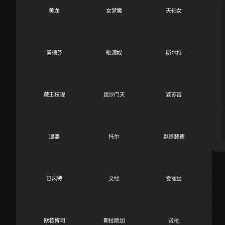
黄龙
女梦魔
天钿女
A
A
A
圣德芬
毗湿奴
斯尔特
A
A
A
藏王权现
毘沙门天
婆苏吉
A
A
A
湿婆
托尔
默基瑟德
A
A
A
巴风特
义经
爱丽丝
A
A
A
欧若博司
斯拉欧加
诺伦