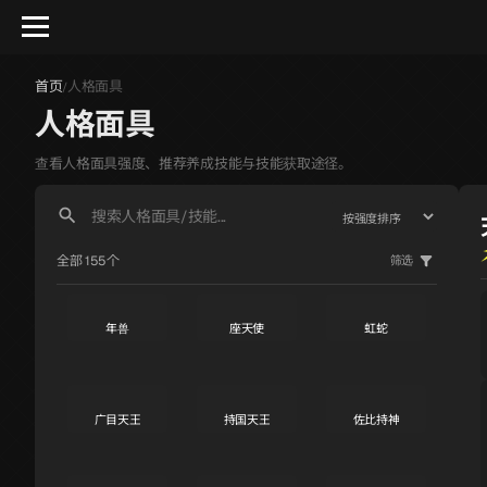
首页
人格面具
/
人格面具
亚诺希克
拉斐尔
加百列
S
S
S
查看人格面具强度、推荐养成技能与技能获取途径。
狄俄尼索斯
马卡布
主天使
S
S
S
全部 155个
筛选
年兽
座天使
虹蛇
S
S
S
广目天王
持国天王
佐比持神
S
S
A