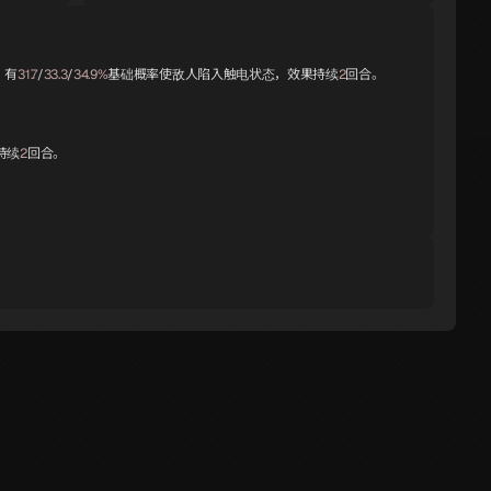
，有
31.7
/
33.3
/
34.9%
基础概率使敌人陷入触电状态，效果持续
2
回合。
持续
2
回合。