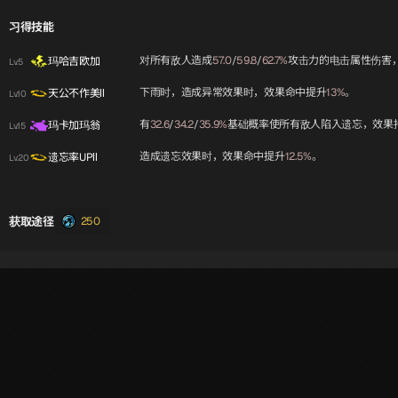
习得技能
对所有敌人造成
57.0
/
59.8
/
62.7%
攻击力的电击属性伤害
玛哈吉欧加
Lv.5
下雨时，造成异常效果时，效果命中提升
13%
。
天公不作美Ⅱ
Lv.10
有
32.6
/
34.2
/
35.9%
基础概率使所有敌人陷入遗忘，效果
玛卡加玛翁
Lv.15
造成遗忘效果时，效果命中提升
12.5%
。
遗忘率UPⅡ
Lv.20
获取途径
250