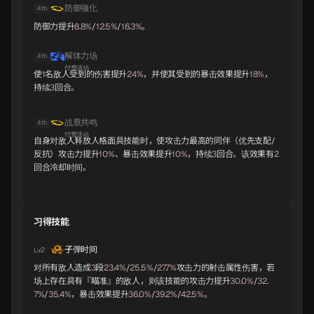
防御强化
4th
防御力提升
8.8%
/
12.5%
/
16.3%
。
邪恶霜精
佳塔由
八岐大蛇
B
B
C
解体力场
4th
付费活动
使
1
名敌人受到的伤害提升
24%
，并使其受到的暴击效果提升
18%
，
持续
3
回合。
米特拉斯
缇坦妮雅
妙音天女
C
C
C
战意共鸣
4th
付费活动
自身对敌人释放人格面具技能时，使攻击力最高的同伴（优先支配/
反抗）攻击力提升
10%
、暴击效果提升
10%
，持续
3
回合。该效果有
2
回合冷却时间。
飞天
莉莉丝
阿努比斯
C
C
C
习得技能
子弹时间
Lv.2
帕祖祖
贝尔芬格
八咫乌
对所有敌人造成
3
段
23.4%
/
25.5%
/
27.7%
攻击力的射击属性伤害，若
C
C
C
场上存在具有『瞄准』的敌人，则该技能的攻击力提升
30.0%
/
32.
7%
/
35.4%
，暴击效果提升
36.0%
/
39.2%
/
42.5%
。