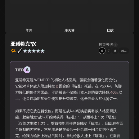
年兽
座天使
虹蛇
S
S
S
亚诺希克
技能等级
6
7
8
ALL
广目天王
持国天王
佐比持神
S
S
A
TIER
S
亚诺希克是 WONDER 的初始人格面具，强度会随着强化而变化。
它能对单体敌人附加持续
2
回合的『瞄准』减益。在 P5X 中，防御
力降低的价值非常高，亚诺希克不仅能让敌人的防御力降低
40%
以
黄龙
女梦魔
天钿女
上，还会自动附加受到伤害提升类减益，这是它最大的优势之一。
A
A
A
如果不把它放在首发位，而是在战斗中切换后再释放人格面具技
能，就会触发“战斗开始时获得『瞄准』”，从而补上
1
次『瞄准』
（仅首次生效
1
次）。增益技能同样也会触发『瞄准』，因此在有回
合限制的内容里，常见用法是在最后一回合前一回合切到亚诺希
圣德芬
毗湿奴
斯尔特
A
A
A
克，给我方输出上增益的同时，自动给敌人挂上『瞄准』。在需要