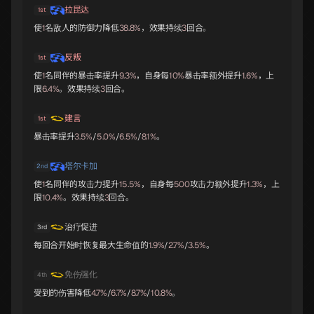
拉昆达
1st
使
1
名敌人的防御力降低
38.8%
，效果持续
3
回合。
齐格飞
切尔诺伯格
那耳喀索斯
B
B
B
反叛
1st
使
1
名同伴的暴击率提升
9.3%
，自身每
10%
暴击率额外提升
1.6%
，上
限
6.4%
。效果持续
3
回合。
建言
1st
大国主
拉弥亚
瑟坦特
B
B
B
暴击率提升
3.5%
/
5.0%
/
6.5%
/
8.1%
。
塔尔卡加
2nd
使
1
名同伴的攻击力提升
15.5%
，自身每
500
攻击力额外提升
1.3%
，上
限
10.4%
。效果持续
3
回合。
吹号者
伊西斯
吉祥天女
B
B
B
治疗促进
3rd
每回合开始时恢复最大生命值的
1.9%
/
2.7%
/
3.5%
。
免伤强化
帕尔瓦蒂
奇稻田姬
霜精之王
4th
B
B
B
受到的伤害降低
4.7%
/
6.7%
/
8.7%
/
10.8%
。