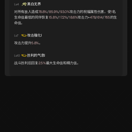
黑白无界
Lv.4
基力梅卡拉
库夫林
荒霸吐
对所有敌人造成
78.8%
/
85.9%
/
93.0%
攻击力的祝福属性伤害，使
1
名
C
C
C
生命值最低的同伴恢复
15.8%
/
17.2%
/
18.6%
攻击力+
478
/
614
/
765
的生
命值。
攻击强化Ⅰ
Lv.7
攻击力提升
5.8%
。
猫将军
大僧正
莲南希
C
胜利的气息Ⅰ
Lv.10
战斗胜利后回复
2.5%
最大生命值和精力值。
白虎
贝利亚
赛特
式王子
大天使
埃力格