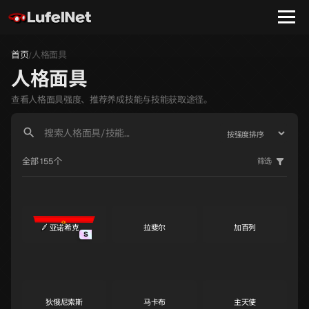
首页
人格面具
/
人格面具
查看人格面具强度、推荐养成技能与技能获取途径。
全部 155个
筛选
亚诺希克
拉斐尔
加百列
S
S
S
狄俄尼索斯
马卡布
主天使
S
S
S