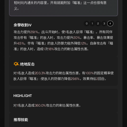
短时间内通关的内容里，开局就能附加『瞄准』这一点也很有意
义。
藏王权现
毘沙门天
婆苏吉
0
1
2
3
4
余孽收割Ⅳ
A
A
A
攻击力提升
29.1%
。战斗开始时，使
1
名敌人获得『瞄准』。所有同伴
攻击带有『瞄准』的敌人时，攻击力提升
20%
，暴击率、暴击效果提
升
4.5%
。带有『瞄准』的敌人防御力额外降低
12%
。自身攻击有『瞄
准』的敌人时，造成
1
次
18%
攻击力的射击属性伤害。
湿婆
托尔
默基瑟德
A
A
A
绝地反击
对
1
名敌人造成
203.3%
攻击力的射击属性伤害，有
100%
的固定概率使
敌人获得『瞄准』:使敌人的防御力降低
29.6%
，效果持续
2
回合。
巴风特
义经
爱丽丝
A
A
A
HIGHLIGHT
对
1
名敌人造成
360.0%
攻击力的射击属性伤害。
欧若博司
斯拉欧加
诺伦
A
B
B
推荐技能