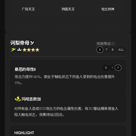
广目天王
持国天王
佐比持神
S
S
A
黄龙
女梦魔
天钿女
A
A
A
诃梨帝母
技能等级
6
7
8
ALL
圣德芬
毗湿奴
斯尔特
A
A
A
0
1
2
暴恶的母性Ⅱ
攻击力提升
14.1%
。使处于触电状态下的敌人受到的电击伤害提升
11%
。
藏王权现
毘沙门天
婆苏吉
A
A
A
玛哈吉欧加
对所有敌人造成
57.0
攻击力的电击属性伤害，有
31.7
基础概率使敌人
湿婆
托尔
默基瑟德
陷入触电状态，效果持续
2
回合。
A
A
A
HIGHLIGHT