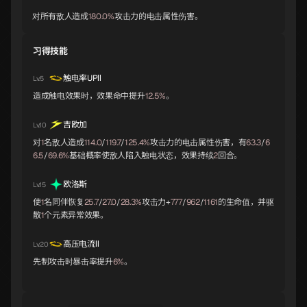
巴风特
义经
爱丽丝
A
A
A
对所有敌人造成
180.0%
攻击力的电击属性伤害。
习得技能
欧若博司
斯拉欧加
诺伦
A
B
B
触电率UPⅡ
Lv.5
造成触电效果时，效果命中提升
12.5%
。
吉欧加
Lv.10
齐格飞
切尔诺伯格
那耳喀索斯
B
B
B
对
1
名敌人造成
114.0
/
119.7
/
125.4%
攻击力的电击属性伤害，有
63.3
/
6
6.5
/
69.6%
基础概率使敌人陷入触电状态，效果持续
2
回合。
欧洛斯
Lv.15
大国主
拉弥亚
瑟坦特
B
B
B
使
1
名同伴恢复
25.7
/
27.0
/
28.3%
攻击力+
777
/
962
/
1161
的生命值，并驱
散
1
个元素异常效果。
高压电流Ⅱ
Lv.20
吹号者
伊西斯
吉祥天女
B
B
B
先制攻击时暴击率提升
6%
。
帕尔瓦蒂
奇稻田姬
霜精之王