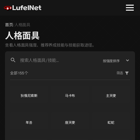
首页
人格面具
/
人格面具
查看人格面具强度、推荐养成技能与技能获取途径。
亚诺希克
拉斐尔
加百列
S
S
S
全部 155个
筛选
狄俄尼索斯
马卡布
主天使
S
S
S
年兽
座天使
虹蛇
S
S
S