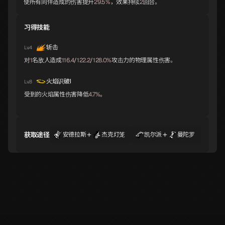
使所有同伴造成的伤害提升
29.5%
，效果持续
2
回合。
巴风特
义经
爱丽丝
A
A
A
习得技能
斩击
Lv.4
对
1
名敌人造成
116.4
/
122.2
/
128.0%
攻击力的物理属性伤害。
欧若博司
斯拉欧加
诺伦
A
B
B
火焰识破Ⅰ
Lv.8
受到的火焰属性伤害降低
4.7%
。
齐格飞
切尔诺伯格
那耳喀索斯
B
B
B
+
+
获取途径
安德拉斯
杰克灯笼
凯尔派
曼陀罗
大国主
拉弥亚
瑟坦特
B
B
B
吹号者
伊西斯
吉祥天女
B
B
B