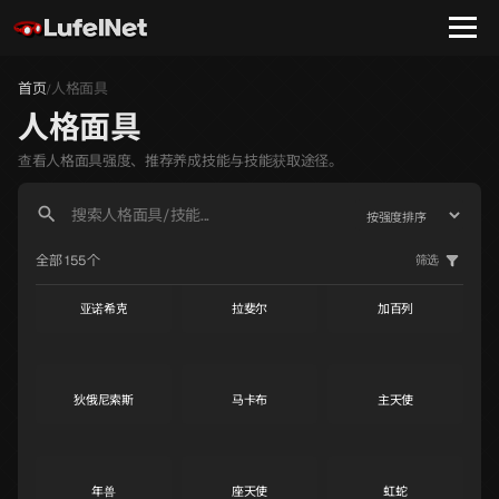
首页
人格面具
/
人格面具
查看人格面具强度、推荐养成技能与技能获取途径。
全部 155个
筛选
亚诺希克
拉斐尔
加百列
S
S
S
狄俄尼索斯
马卡布
主天使
S
S
S
年兽
座天使
虹蛇