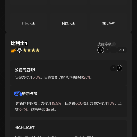
S
S
S
广目天王
持国天王
佐比持神
S
S
A
比利士
技能等级
黄龙
女梦魔
天钿女
6
7
8
ALL
A
A
A
0
1
公爵的威吓Ⅰ
圣德芬
毗湿奴
斯尔特
A
A
A
防御力提升
5.3%
。自身受到的弱点伤害降低
28%
。
塔尔卡加
藏王权现
毘沙门天
婆苏吉
A
A
A
使
1
名同伴的攻击力提升
15.5%
，自身每
500
攻击力额外提升
1.3%
，上
限
10.4%
。效果持续
3
回合。
湿婆
托尔
默基瑟德
A
A
A
HIGHLIGHT