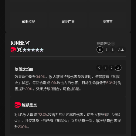
藏王权现
毘沙门天
婆苏吉
A
A
A
贝利亚
技能等级
湿婆
托尔
默基瑟德
6
7
8
ALL
A
A
A
0
1
2
3
堕落之焰Ⅲ
巴风特
义经
爱丽丝
效果命中提升
34.9%
。敌人获得持续伤害类效果时，使其获得『地狱
A
A
A
火』状态，每回合造成
10%
攻击力的伤害，目标生命值低于
50%
时伤
害提升
20%
。效果持续
2
回合，可叠加
3
层。
欧若博司
斯拉欧加
诺伦
A
B
B
炼狱黑炎
对
1
名敌人造成
173.0%
攻击力的诅咒属性伤害，使敌人获得
1
层『地狱
火』，并使其身上的所有『地狱火』立刻结算一次，该次结算伤害提
升
200%
。
齐格飞
切尔诺伯格
那耳喀索斯
B
B
B