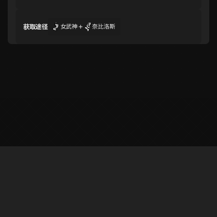
飞天
莉莉丝
阿努比斯
+
获取途径
女武神
奈比洛斯
C
C
C
帕祖祖
贝尔芬格
八咫乌
C
C
C
基力梅卡拉
库夫林
荒霸吐
C
C
C
猫将军
大僧正
莲南希
C
※ 路菲尔网是由个人制作的非官方《女神异闻录5X》信息站。游戏内容与素
材的商标及版权归 SEGA·ATLUS·Perfect World Games 所有。
白虎
贝利亚
赛特
✉️ contact : superphil722@gmail.com 💬
Discord
@AbsolRoot
支持网
站