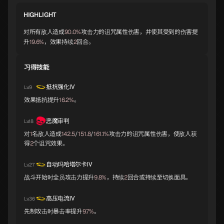
HIGHLIGHT
大国主
拉弥亚
瑟坦特
对所有敌人造成
90.0%
攻击力的诅咒属性伤害，并使其受到的伤害提
B
B
B
升
19.6%
，效果持续
2
回合。
习得技能
吹号者
伊西斯
吉祥天女
B
B
B
抵抗强化Ⅳ
Lv.9
效果抵抗提升
16.2%
。
帕尔瓦蒂
奇稻田姬
霜精之王
恶魔审判
B
B
B
Lv.18
对
1
名敌人造成
142.5
/
151.8
/
161.1%
攻击力的诅咒属性伤害，使敌人获
得
2
个诅咒效果。
邪恶霜精
佳塔由
八岐大蛇
自动玛哈塔尔卡Ⅳ
B
B
C
Lv.27
战斗开始时全员攻击力提升
9.8%
，持续
2
回合或持续至切换面具。
高压电流Ⅳ
Lv.36
米特拉斯
缇坦妮雅
妙音天女
C
C
C
先制攻击时暴击率提升
9.7%
。