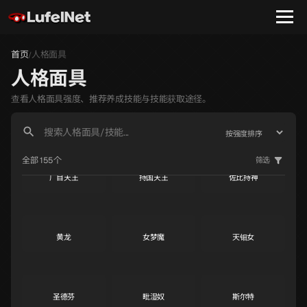
S
S
S
首页
人格面具
/
狄俄尼索斯
马卡布
主天使
S
S
S
人格面具
查看人格面具强度、推荐养成技能与技能获取途径。
年兽
座天使
虹蛇
S
S
S
全部 155个
筛选
广目天王
持国天王
佐比持神
S
S
A
黄龙
女梦魔
天钿女
A
A
A
圣德芬
毗湿奴
斯尔特
A
A
A