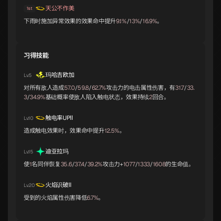
天公不作美
1st
吹号者
伊西斯
吉祥天女
B
B
B
下雨时施加异常效果的效果命中提升
9.1%
/
13%
/
16.9%
。
习得技能
帕尔瓦蒂
奇稻田姬
霜精之王
B
B
B
玛哈吉欧加
Lv.5
对所有敌人造成
57.0
/
59.8
/
62.7%
攻击力的电击属性伤害，有
31.7
/
33.
3
/
34.9%
基础概率使敌人陷入触电状态，效果持续
2
回合。
邪恶霜精
佳塔由
八岐大蛇
B
B
C
触电率UPⅡ
Lv.10
造成触电效果时，效果命中提升
12.5%
。
迪亚拉玛
Lv.15
米特拉斯
缇坦妮雅
妙音天女
C
C
C
使
1
名同伴恢复
35.6
/
37.4
/
39.2%
攻击力+
1077
/
1333
/
1608
的生命值。
火焰识破Ⅱ
Lv.20
受到的火焰属性伤害降低
6.7%
。
飞天
莉莉丝
阿努比斯
C
C
C