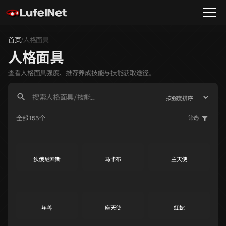
首页
人格面具
/
人格面具
查看人格面具强度、推荐养成技能与技能获取途径。
亚诺希克
拉斐尔
加百列
S
S
S
全部 155个
筛选
狄俄尼索斯
马卡布
主天使
S
S
S
年兽
座天使
虹蛇
S
S
S