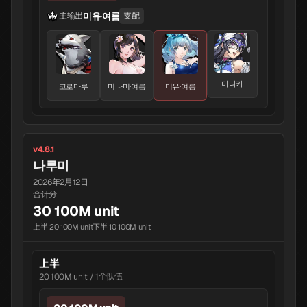
미유·여름
主输出
支配
마나카
코로마루
미나미·여름
미유·여름
v4.8.1
나루미
2026年2月12日
合计分
30 100M unit
上半 20 100M unit
下半 10 100M unit
上半
20 100M unit / 1个队伍