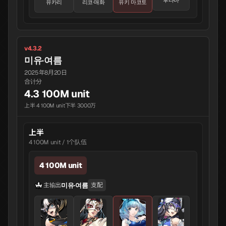
후타바
유카리
리코·매화
유키 마코토
v4.3.2
미유·여름
2025年8月20日
合计分
4.3 100M unit
上半 4 100M unit
下半 3000万
上半
4 100M unit / 1个队伍
4 100M unit
미유·여름
主输出
支配