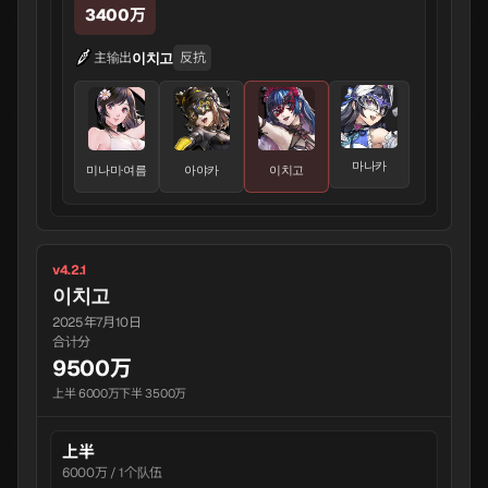
3400万
이치고
主输出
反抗
마나카
미나미·여름
아야카
이치고
v4.2.1
이치고
2025年7月10日
合计分
9500万
上半 6000万
下半 3500万
上半
6000万 / 1个队伍