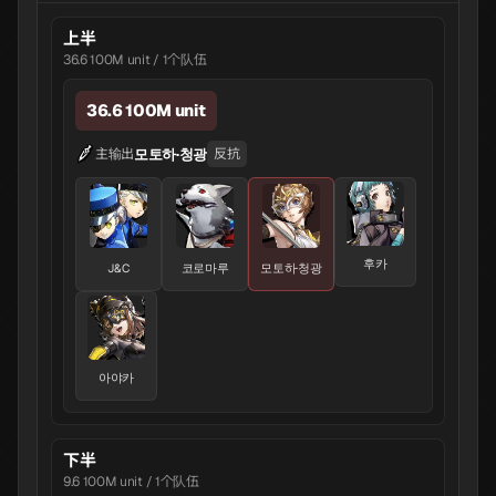
上半
36.6 100M unit / 1个队伍
36.6 100M unit
모토하·청광
主输出
反抗
후카
J&C
코로마루
모토하·청광
아야카
下半
9.6 100M unit / 1个队伍