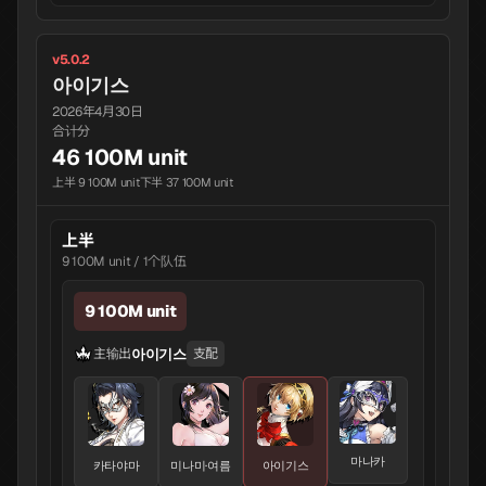
v5.0.2
아이기스
2026年4月30日
合计分
46 100M unit
上半 9 100M unit
下半 37 100M unit
上半
9 100M unit / 1个队伍
9 100M unit
아이기스
主输出
支配
마나카
카타야마
미나미·여름
아이기스