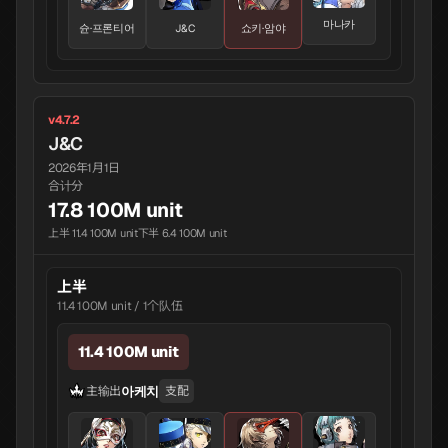
마나카
슌·프론티어
J&C
쇼키·암야
v4.7.2
J&C
2026年1月1日
合计分
17.8 100M unit
上半 11.4 100M unit
下半 6.4 100M unit
上半
11.4 100M unit / 1个队伍
11.4 100M unit
아케치
主输出
支配