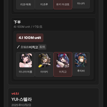
마나카
리코·매화
미츠루
유키 마코토
下半
4.1 100M unit / 1个队伍
4.1 100M unit
이치고
主输出
反抗
후타바
미나미·여름
아야카
이치고
v4.5.1
YUI·스텔라
2025年10月2日