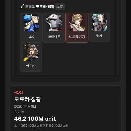
모토하·청광
主输出
反抗
후카
J&C
코로마루
모토하·청광
아야카
v5.0.1
모토하·청광
2026年4月9日
合计分
46.2 100M unit
上半 36.6 100M unit
下半 9.6 100M unit