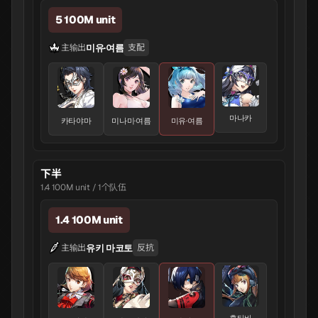
5 100M unit
미유·여름
主输出
支配
마나카
카타야마
미나미·여름
미유·여름
下半
1.4 100M unit / 1个队伍
1.4 100M unit
유키 마코토
主输出
反抗