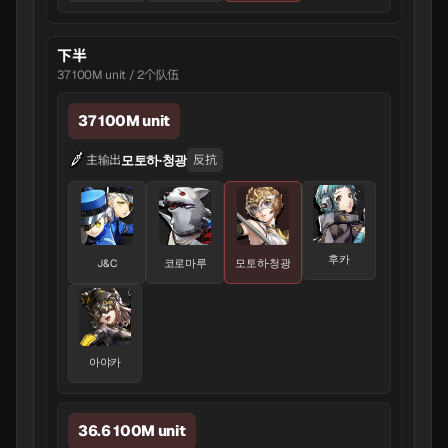
下半
37 100M unit / 2个队伍
37 100M unit
모토하·청광
主输出
反抗
후카
J&C
코로마루
모토하·청광
아야카
36.6 100M unit