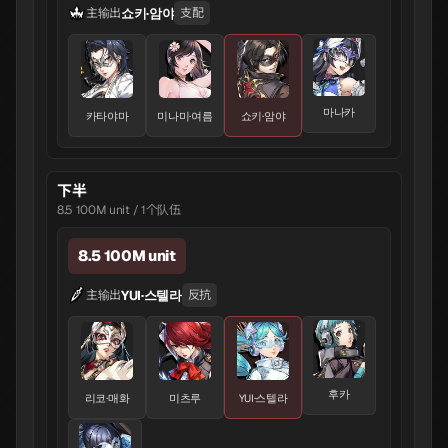
쇼키·암야
主输出
支配
마나카
카타야마
미나미·여름
쇼키·암야
下半
8.5 100M unit / 1个队伍
8.5 100M unit
YUI·스텔라
主输出
反抗
후카
리코·매화
미츠루
YUI·스텔라