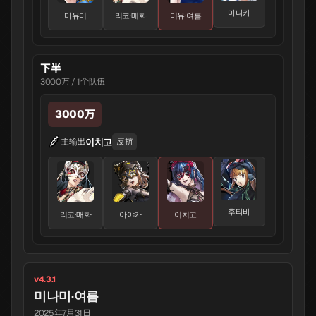
마나카
마유미
리코·매화
미유·여름
下半
3000万 / 1个队伍
3000万
이치고
主输出
反抗
후타바
리코·매화
아야카
이치고
v4.3.1
미나미·여름
2025年7月31日