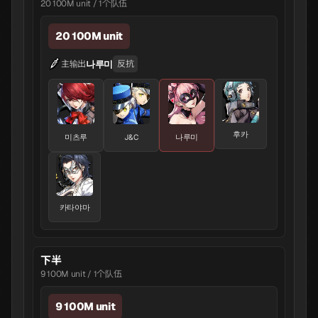
20 100M unit / 1个队伍
20 100M unit
나루미
主输出
反抗
후카
미츠루
J&C
나루미
카타야마
下半
9 100M unit / 1个队伍
9 100M unit