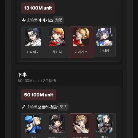
13 100M unit
아이기스
主输出
支配
마나카
카타야마
유카리
아이기스
下半
50 100M unit / 2个队伍
50 100M unit
모토하·청광
主输出
反抗
후카