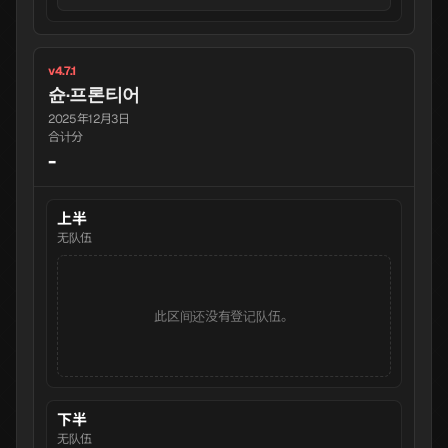
v4.7.1
슌·프론티어
2025年12月3日
合计分
-
上半
无队伍
此区间还没有登记队伍。
下半
无队伍