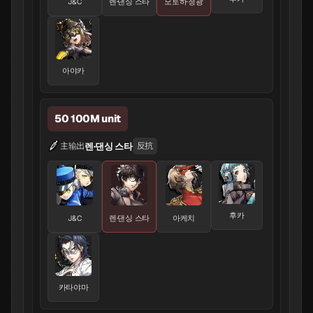
J&C
렌·댄싱 스타
모토하·청광
아야카
50 100M unit
렌·댄싱 스타
主输出
反抗
후카
J&C
렌·댄싱 스타
아케치
카타야마