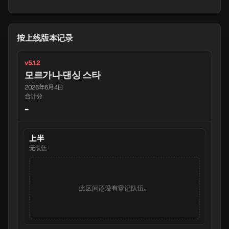
按上线版本记录
v5.1.2
모르가나·댄싱 스타
2026年6月4日
合计分
-
上半
无队伍
此区间还没有登记队伍。