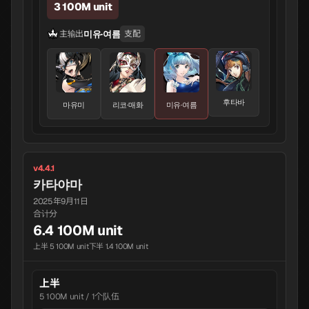
3 100M unit
미유·여름
主输出
支配
후타바
마유미
리코·매화
미유·여름
v4.4.1
카타야마
2025年9月11日
合计分
6.4 100M unit
上半 5 100M unit
下半 1.4 100M unit
上半
5 100M unit / 1个队伍