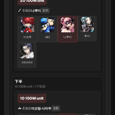
20 100M unit
나루미
主输出
反抗
후카
미츠루
J&C
나루미
카타야마
下半
10 100M unit / 1个队伍
10 100M unit
야오링·사자무
主输出
支配