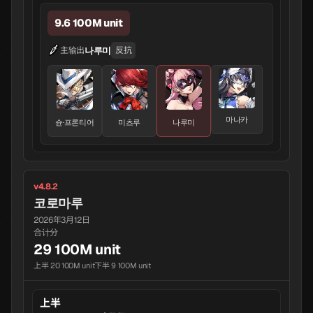
9.6 100M unit
나루미
主输出
反抗
마나카
슌·프론티어
미츠루
나루미
v4.8.2
코로마루
2026年3月12日
合计分
29 100M unit
上半 20 100M unit
下半 9 100M unit
上半