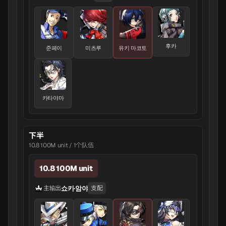
후카
준페이
미츠루
유키 마코토
카타야마
下半
10.8 100M unit / 1个队伍
10.8 100M unit
쇼키·암야
主输出
支配