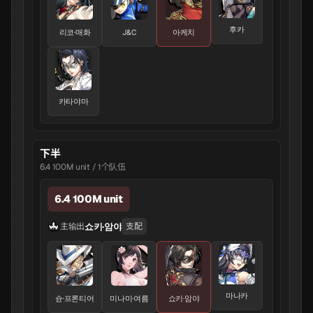
후카
리코·매화
J&C
아케치
카타야마
下半
6.4 100M unit / 1个队伍
6.4 100M unit
쇼키·암야
主输出
支配
마나카
슌·프론티어
미나미·여름
쇼키·암야