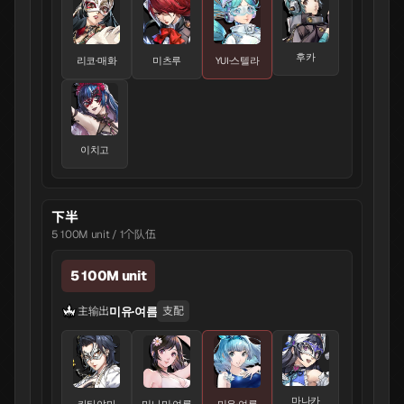
후카
리코·매화
미츠루
YUI·스텔라
이치고
下半
5 100M unit / 1个队伍
5 100M unit
미유·여름
主输出
支配
마나카