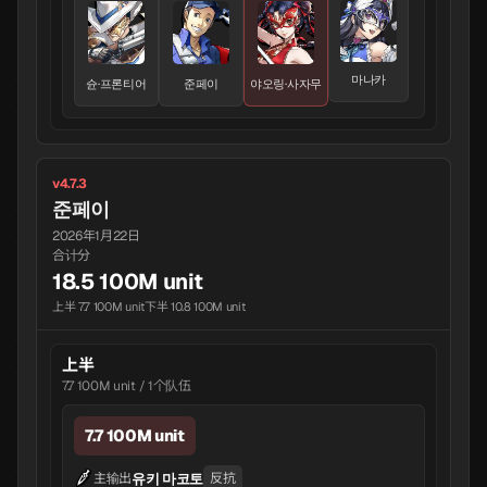
마나카
슌·프론티어
준페이
야오링·사자무
v4.7.3
준페이
2026年1月22日
合计分
18.5 100M unit
上半 7.7 100M unit
下半 10.8 100M unit
上半
7.7 100M unit / 1个队伍
7.7 100M unit
유키 마코토
主输出
反抗