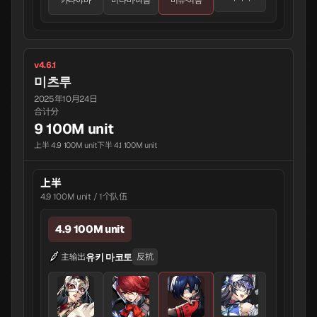
카타야마
미나미·여름
미유·여름
v4.6.1
미츠루
2025年10月24日
合计分
9 100M unit
上半 4.9 100M unit
下半 4.1 100M unit
上半
4.9 100M unit / 1个队伍
4.9 100M unit
유키 마코토
主输出
反抗