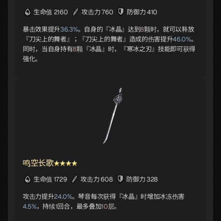
生命值 2160
攻击力 760
防御力 410
暴击效果提升
36.3%
。自身的『冰晶』达到
8
颗时，就可以释放
『刀尖上的舞者』；『刀尖上的舞者』造成的伤害提升
46.0%
。
同时，当自身持有
8
颗『冰晶』时，『寒冰之刃』技能即可获得
强化。
鸣空长歌
生命值 1729
攻击力 608
防御力 328
攻击力提升
24.0%
。琴音每次获得『冰晶』时增加冰冻伤害
4.5%
，持续
1
回合，最多叠加
10
层。