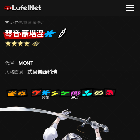
首页
怪盗
琴音·蒙塔涅
/
/
琴音·蒙塔涅
MONT
代号
忒耳普西科瑞
人格面具
耐性
弱点