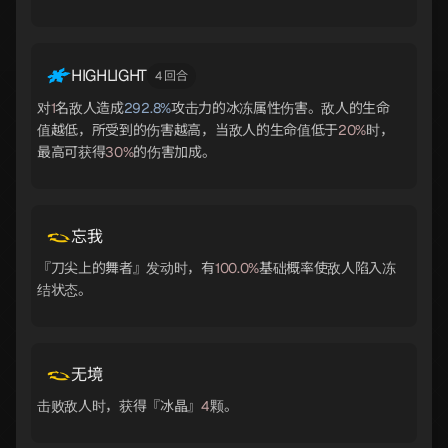
HIGHLIGHT
4 回合
对
1
名敌人造成
292.8%
攻击力的冰冻属性伤害。敌人的生命
值越低，所受到的伤害越高，当敌人的生命值低于
20%
时，
最高可获得
30%
的伤害加成。
忘我
『刀尖上的舞者』发动时，有
100.0%
基础概率使敌人陷入冻
结状态。
无境
击败敌人时，获得『冰晶』
4
颗。