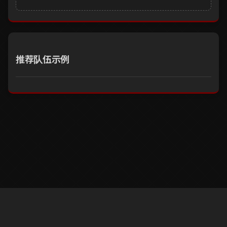
推荐队伍示例
※ 路菲尔网是由个人制作的非官方《女神异闻录5X》信息站。游戏内容与素
材的商标及版权归 SEGA·ATLUS·Perfect World Games 所有。