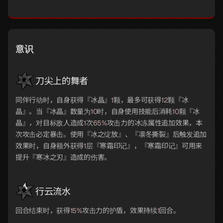
意识
刀尖上的舞者
同伴行动时，自身获得『冰晶』
1
颗，最多可获得
12
颗『冰
晶』。当『冰晶』数量为
10
时，自身使用技能后消耗
10
颗『冰
晶』，对目标敌人造成
1
次
65%
攻击力的冰冻属性追加效果，本
次攻击必定暴击。使用『冰之绽放』、『凛冬撕裂』后触发追加
效果时，自身额外获得
1
层『寒霜印记』，『寒霜印记』可用来
提升『寒冰之刃』造成的伤害。
行云流水
回合结束时，获得
15%
攻击力的护盾，效果持续
1
回合。