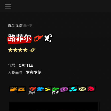
首页
怪盗
路菲尔
/
/
路菲尔
CATTLE
代号
罗布罗伊
人格面具
耐性
弱点