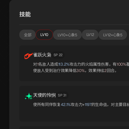
技能
LV10
LV12
全部
LV10+心象5
LV12+心象5
雀跃火枭
SP 22
对
1
名敌人造成
113.2%
攻击力的火焰属性伤害，有
100%
使敌人受到治疗效果降低
30%
，效果持续
2
回合。
天使的怜悯
SP 31
使所有同伴恢复
42.1%
攻击力+
1197
的生命值，对主要目