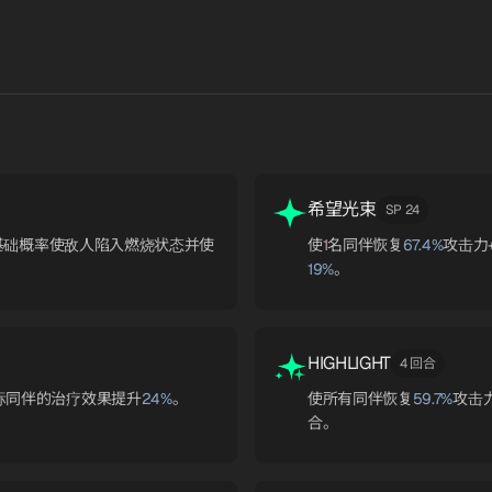
希望光束
SP 24
基础概率使敌人陷入燃烧状态并使
使
1
名同伴恢复
67.4%
攻击力
19%
。
HIGHLIGHT
4 回合
标同伴的治疗效果提升
24%
。
使所有同伴恢复
59.7%
攻击
合。