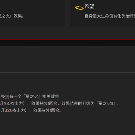
希望
星之火』效果。
自身最大生命值转化为治疗
至多拥有一个『星之火』相关效果。
升
160
攻击力），效果持续
1
回合，效果结束时升级为『星之火II』。
提升
320
攻击力），效果持续
1
回合。