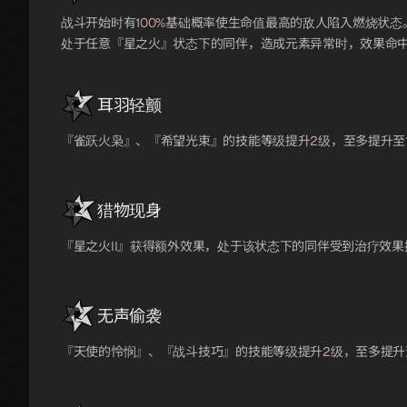
战斗开始时有
100%
基础概率使生命值最高的敌人陷入燃烧状态
处于任意『星之火』状态下的同伴，造成元素异常时，效果命
耳羽轻颤
『雀跃火枭』、『希望光束』的技能等级提升
2
级，至多提升至
猎物现身
『星之火II』获得额外效果，处于该状态下的同伴受到治疗效果
无声偷袭
『天使的怜悯』、『战斗技巧』的技能等级提升
2
级，至多提升