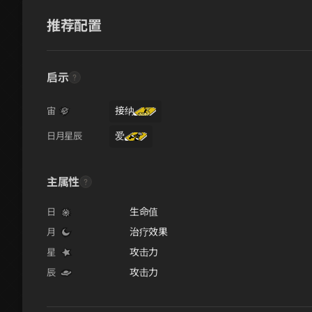
推荐配置
启示
接纳
宙
爱
日月星辰
主属性
生命值
日
治疗效果
月
攻击力
星
攻击力
辰