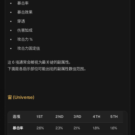
暴击率
暴击效果
穿透
伤害加成
攻击力 %
攻击力固定值
这 6 项通常会被视为最关键的副属性。
下面是各启示部位可能出现的副属性数值范围。
宙 (Universe)
选项
1ST
2ND
3RD
4TH
5TH
暴击率
2.6%
2.3%
2.1%
1.8%
1.6%