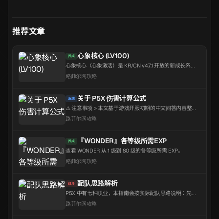
推荐文章
心象核心 (LV100)
养成
心象核心（心象激活）是 KR/CN v4.7.1 开放的新成长系
统，可将现有角色的等级上限提升至100级，并额外解锁2
路菲尔网攻略
个新潜能技能。此外，还能激活强化同属性队友的「属性
共鸣」与同属性角色可使用的「属性战技」...
关于 P5X 伤害计算公式
系统
⚠️ 注意事项 > 本文基于游戏开服初期的中文问答内容整理
而成。请将其作为理解伤害计算方向与结构的参考，实际
路菲尔网攻略
数值可能与游戏内表现存在差异。 > 另外，并不推荐尝试
精确计算伤害。大多数数值与要素都隐藏在服务器端，无
法通过数据挖掘获取。已知会影响伤害的属性就超过 100
『WONDER』各等级所需EXP
养成
种。...
查看 WONDER 从 1 级到 80 级的各等级所需 EXP。
路菲尔网攻略
配队思路解析
战斗
P5X 中有七种职业，本指南会按实际配队思路说明：先看
敌人数和弱点属性确定主输出，再补固定搭档、减防/穿透
路菲尔网攻略
与暴击，最后再按生存压力决定是否加入防卫或救援。