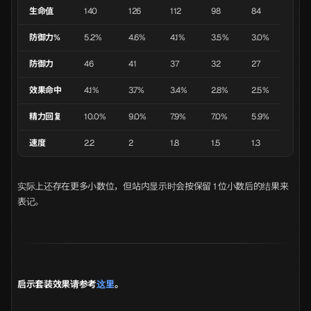
生命值
140
126
112
98
84
防御力%
5.2%
4.6%
4.1%
3.5%
3.0%
防御力
46
41
37
32
27
效果命中
4.1%
3.7%
3.4%
2.8%
2.5%
精力回复
10.0%
9.0%
7.9%
7.0%
5.9%
速度
2.2
2
1.8
1.5
1.3
实际上还存在更多小数位，但站内显示时会按保留 1 位小数后的结果来
表记。
启示套装效果请参考
这里
。